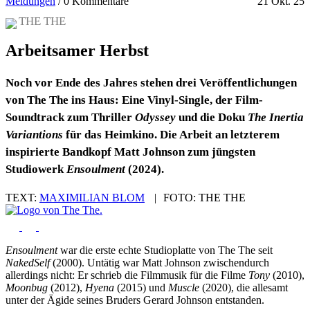
Meldungen
/
0 Kommentare
21 Okt. 25
THE THE
Arbeitsamer Herbst
Noch vor Ende des Jahres stehen drei Veröffentlichungen
von The The ins Haus: Eine Vinyl-Single, der Film-
Soundtrack zum Thriller
Odyssey
und die Doku
The Inertia
Variantions
für das Heimkino. Die Arbeit an letzterem
inspirierte Bandkopf Matt Johnson zum jüngsten
Studiowerk
Ensoulment
(2024).
TEXT:
MAXIMILIAN BLOM
|
FOTO:
THE THE
Ensoulment
war die erste echte Studioplatte von The The seit
NakedSelf
(2000). Untätig war Matt Johnson zwischendurch
allerdings nicht: Er schrieb die Filmmusik für die Filme
Tony
(2010),
Moonbug
(2012),
Hyena
(2015) und
Muscle
(2020), die allesamt
unter der Ägide seines Bruders Gerard Johnson entstanden.