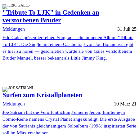
ERIC GALES
"Tribute To LJK" in Gedenken an
verstorbenen Bruder
Meldungen
31 Juli 25
Eric Gales präsentiert einen Song aus seinem neuen Album "Tribute
To LJK". Die Single mit einem Gastbeitrag von Joe Bonamassa gibt
es hier zu hören — geschrieben wurde sie von Gales verstorbenem
Bruder Manuel, besser bekannt als Little Jimmy King.
JOE SATRIANI
Surfen zum Kristallplaneten
Meldungen
10 März 21
Joe Satriani hat die Veröffentlichung einer eigenen, fünfteiligen
Comic-Reihe namens Crystal Planet angekündigt. Die erste Ausgabe
der von Satrianis gleichnamigem Soloalbum (1998) inspirierten Serie
soll im März erscheinen.