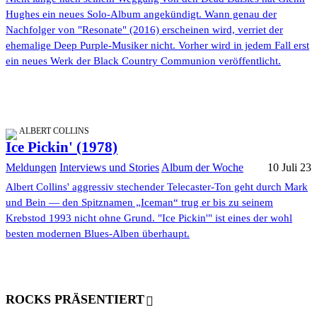
Hughes ein neues Solo-Album angekündigt. Wann genau der
Nachfolger von "Resonate" (2016) erscheinen wird, verriet der
ehemalige Deep Purple-Musiker nicht. Vorher wird in jedem Fall erst
ein neues Werk der Black Country Communion veröffentlicht.
ALBERT COLLINS
Ice Pickin' (1978)
Meldungen
Interviews und Stories
Album der Woche
10 Juli 23
Albert Collins' aggressiv stechender Telecaster-Ton geht durch Mark
und Bein — den Spitznamen „Iceman“ trug er bis zu seinem
Krebstod 1993 nicht ohne Grund. "Ice Pickin'" ist eines der wohl
besten modernen Blues-Alben überhaupt.
ROCKS PRÄSENTIERT