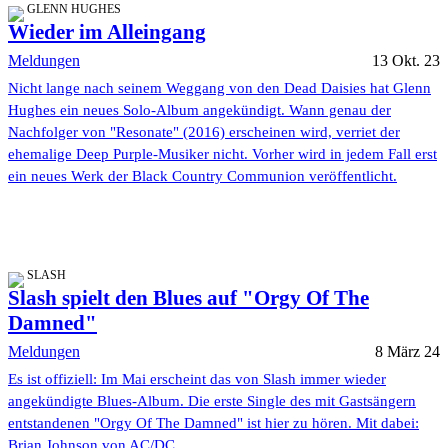
GLENN HUGHES
Wieder im Alleingang
Meldungen
13 Okt. 23
Nicht lange nach seinem Weggang von den Dead Daisies hat Glenn
Hughes ein neues Solo-Album angekündigt. Wann genau der
Nachfolger von "Resonate" (2016) erscheinen wird, verriet der
ehemalige Deep Purple-Musiker nicht. Vorher wird in jedem Fall erst
ein neues Werk der Black Country Communion veröffentlicht.
SLASH
Slash spielt den Blues auf "Orgy Of The
Damned"
Meldungen
8 März 24
Es ist offiziell: Im Mai erscheint das von Slash immer wieder
angekündigte Blues-Album. Die erste Single des mit Gastsängern
entstandenen "Orgy Of The Damned" ist hier zu hören. Mit dabei:
Brian Johnson von AC/DC.