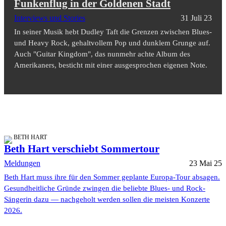
Funkenflug in der Goldenen Stadt
Interviews und Stories
31 Juli 23
In seiner Musik hebt Dudley Taft die Grenzen zwischen Blues-
und Heavy Rock, gehaltvollem Pop und dunklem Grunge auf.
Auch "Guitar Kingdom", das nunmehr achte Album des
Amerikaners, besticht mit einer ausgesprochen eigenen Note.
BETH HART
Beth Hart verschiebt Sommertour
Meldungen
23 Mai 25
Beth Hart muss ihre für den Sommer geplante Europa-Tour absagen.
Gesundheitliche Gründe zwingen die beliebte Blues- und Rock-
Sängerin dazu — nachgeholt werden sollen die meisten Konzerte
2026.