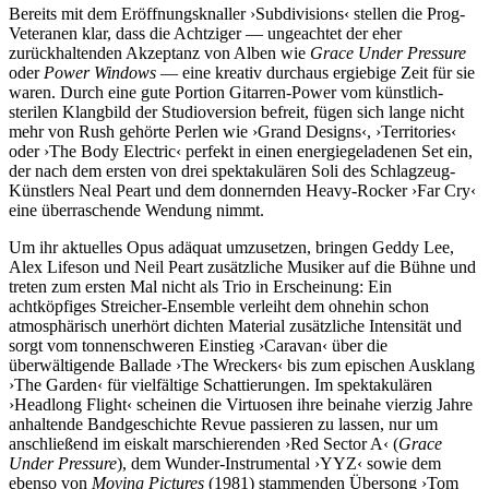
Bereits mit dem Eröffnungsknaller ›Subdivisions‹ stellen die Prog-
Veteranen klar, dass die Achtziger — ungeachtet der eher
zurückhaltenden Akzeptanz von Alben wie
Grace Under Pressure
oder
Power Windows
— eine kreativ durchaus ergiebige Zeit für sie
waren. Durch eine gute Portion Gitarren-Power vom künstlich-
sterilen Klangbild der Studioversion befreit, fügen sich lange nicht
mehr von Rush gehörte Perlen wie ›Grand Designs‹, ›Territories‹
oder ›The Body Electric‹ perfekt in einen energiegeladenen Set ein,
der nach dem ersten von drei spektakulären Soli des Schlagzeug-
Künstlers Neal Peart und dem donnernden Heavy-Rocker ›Far Cry‹
eine überraschende Wendung nimmt.
Um ihr aktuelles Opus adäquat umzusetzen, bringen Geddy Lee,
Alex Lifeson und Neil Peart zusätzliche Musiker auf die Bühne und
treten zum ersten Mal nicht als Trio in Erscheinung: Ein
achtköpfiges Streicher-Ensemble verleiht dem ohnehin schon
atmosphärisch unerhört dichten Material zusätzliche Intensität und
sorgt vom tonnenschweren Einstieg ›Caravan‹ über die
überwältigende Ballade ›The Wreckers‹ bis zum epischen Ausklang
›The Garden‹ für vielfältige Schattierungen. Im spektakulären
›Headlong Flight‹ scheinen die Virtuosen ihre beinahe vierzig Jahre
anhaltende Bandgeschichte Revue passieren zu lassen, nur um
anschließend im eiskalt marschierenden ›Red Sector A‹ (
Grace
Under Pressure
), dem Wunder-Instrumental ›YYZ‹ sowie dem
ebenso von
Moving Pictures
(1981) stammenden Übersong ›Tom