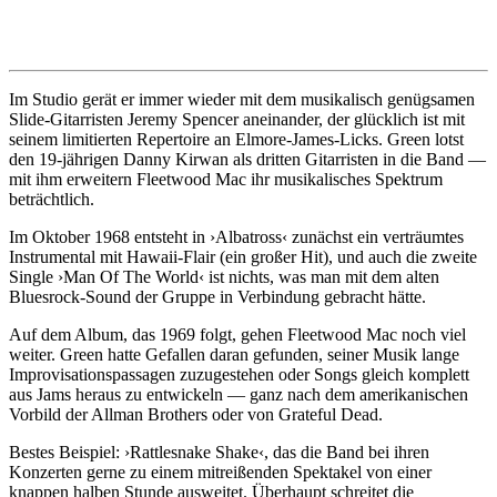
Im Studio gerät er immer wieder mit dem musikalisch genügsamen
Slide-Gitarristen Jeremy Spencer aneinander, der glücklich ist mit
seinem limitierten Repertoire an Elmore-James-Licks. Green lotst
den 19-jährigen Danny Kirwan als dritten Gitarristen in die Band —
mit ihm erweitern Fleetwood Mac ihr musikalisches Spektrum
beträchtlich.
Im Oktober 1968 entsteht in ›Albatross‹ zunächst ein verträumtes
Instrumental mit Hawaii-Flair (ein großer Hit), und auch die zweite
Single ›Man Of The World‹ ist nichts, was man mit dem alten
Bluesrock-Sound der Gruppe in Verbindung gebracht hätte.
Auf dem Album, das 1969 folgt, gehen Fleetwood Mac noch viel
weiter. Green hatte Gefallen daran gefunden, seiner Musik lange
Improvisationspassagen zuzugestehen oder Songs gleich komplett
aus Jams heraus zu entwickeln — ganz nach dem amerikanischen
Vorbild der Allman Brothers oder von Grateful Dead.
Bestes Beispiel: ›Rattlesnake Shake‹, das die Band bei ihren
Konzerten gerne zu einem mitreißenden Spektakel von einer
knappen halben Stunde ausweitet. Überhaupt schreitet die