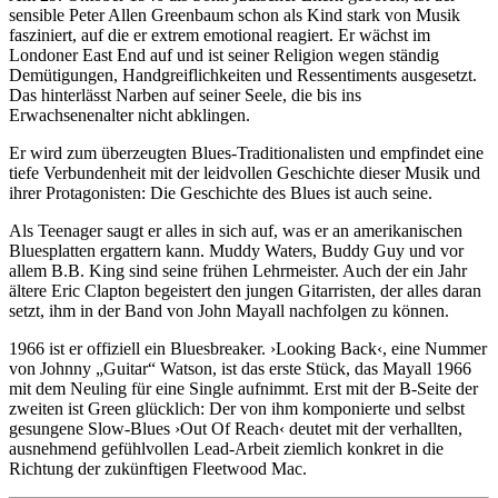
sensible Peter Allen Greenbaum schon als Kind stark von Musik
fasziniert, auf die er extrem emotional reagiert. Er wächst im
Londoner East End auf und ist seiner Religion wegen ständig
Demütigungen, Handgreiflichkeiten und Ressentiments ausgesetzt.
Das hinterlässt Narben auf seiner Seele, die bis ins
Erwachsenenalter nicht abklingen.
Er wird zum überzeugten Blues-Traditionalisten und empfindet eine
tiefe Verbundenheit mit der leidvollen Geschichte dieser Musik und
ihrer Protagonisten: Die Geschichte des Blues ist auch seine.
Als Teenager saugt er alles in sich auf, was er an amerikanischen
Bluesplatten ergattern kann. Muddy Waters, Buddy Guy und vor
allem B.B. King sind seine frühen Lehrmeister. Auch der ein Jahr
ältere Eric Clapton begeistert den jungen Gitarristen, der alles daran
setzt, ihm in der Band von John Mayall nachfolgen zu können.
1966 ist er offiziell ein Bluesbreaker. ›Looking Back‹, eine Nummer
von Johnny „Guitar“ Watson, ist das erste Stück, das Mayall 1966
mit dem Neuling für eine Single aufnimmt. Erst mit der B-Seite der
zweiten ist Green glücklich: Der von ihm komponierte und selbst
gesungene Slow-Blues ›Out Of Reach‹ deutet mit der verhallten,
ausnehmend gefühlvollen Lead-Arbeit ziemlich konkret in die
Richtung der zukünftigen Fleetwood Mac.