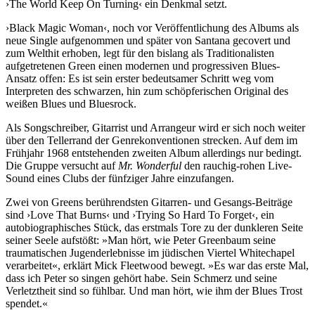
›The World Keep On Turning‹ ein Denkmal setzt.
›Black Magic Woman‹, noch vor Veröffentlichung des Albums als
neue Single aufgenommen und später von Santana gecovert und
zum Welthit erhoben, legt für den bislang als Traditionalisten
aufgetretenen Green einen modernen und progressiven Blues-
Ansatz offen: Es ist sein erster bedeutsamer Schritt weg vom
Interpreten des schwarzen, hin zum schöpferischen Original des
weißen Blues und Bluesrock.
Als Songschreiber, Gitarrist und Arrangeur wird er sich noch weiter
über den Tellerrand der Genrekonventionen strecken. Auf dem im
Frühjahr 1968 entstehenden zweiten Album allerdings nur bedingt.
Die Gruppe versucht auf
Mr. Wonderful
den rauchig-rohen Live-
Sound eines Clubs der fünfziger Jahre einzufangen.
Zwei von Greens berührendsten Gitarren- und Gesangs-Beiträge
sind ›Love That Burns‹ und ›Trying So Hard To Forget‹, ein
autobiographisches Stück, das erstmals Tore zu der dunkleren Seite
seiner Seele aufstößt: »Man hört, wie Peter Greenbaum seine
traumatischen Jugenderlebnisse im jüdischen Viertel Whitechapel
verarbeitet«, erklärt Mick Fleetwood bewegt. »Es war das erste Mal,
dass ich Peter so singen gehört habe. Sein Schmerz und seine
Verletztheit sind so fühlbar. Und man hört, wie ihm der Blues Trost
spendet.«