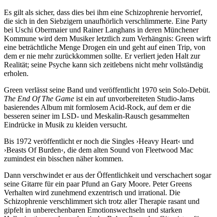
Es gilt als sicher, dass dies bei ihm eine Schizophrenie hervorrief,
die sich in den Siebzigern unaufhörlich verschlimmerte. Eine Party
bei Uschi Obermaier und Rainer Langhans in deren Münchener
Kommune wird dem Musiker letztlich zum Verhängnis: Green wirft
eine beträchtliche Menge Drogen ein und geht auf einen Trip, von
dem er nie mehr zurückkommen sollte. Er verliert jeden Halt zur
Realität; seine Psyche kann sich zeitlebens nicht mehr vollständig
erholen.
Green verlässt seine Band und veröffentlicht 1970 sein Solo-Debüt.
The End Of The Game
ist ein auf unvorbereiteten Studio-Jams
basierendes Album mit formlosem Acid-Rock, auf dem er die
besseren seiner im LSD- und Meskalin-Rausch gesammelten
Eindrücke in Musik zu kleiden versucht.
Bis 1972 veröffentlicht er noch die Singles ›Heavy Heart‹ und
›Beasts Of Burden‹, die dem alten Sound von Fleetwood Mac
zumindest ein bisschen näher kommen.
Dann verschwindet er aus der Öffentlichkeit und verschachert sogar
seine Gitarre für ein paar Pfund an Gary Moore. Peter Greens
Verhalten wird zunehmend exzentrisch und irrational. Die
Schizophrenie verschlimmert sich trotz aller Therapie rasant und
gipfelt in unberechenbaren Emotionswechseln und starken