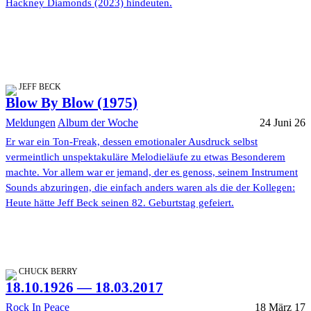
Hackney Diamonds (2023) hindeuten.
JEFF BECK
Blow By Blow (1975)
Meldungen
Album der Woche
24 Juni 26
Er war ein Ton-Freak, dessen emotionaler Ausdruck selbst
vermeintlich unspektakuläre Melodieläufe zu etwas Besonderem
machte. Vor allem war er jemand, der es genoss, seinem Instrument
Sounds abzuringen, die einfach anders waren als die der Kollegen:
Heute hätte Jeff Beck seinen 82. Geburtstag gefeiert.
CHUCK BERRY
18.10.1926 — 18.03.2017
Rock In Peace
18 März 17