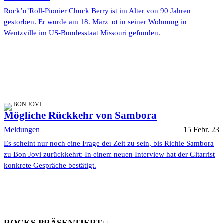
Rock’n’Roll-Pionier Chuck Berry ist im Alter von 90 Jahren
gestorben. Er wurde am 18. März tot in seiner Wohnung in
Wentzville im US-Bundesstaat Missouri gefunden.
BON JOVI
Mögliche Rückkehr von Sambora
Meldungen
15 Febr. 23
Es scheint nur noch eine Frage der Zeit zu sein, bis Richie Sambora
zu Bon Jovi zurückkehrt: In einem neuen Interview hat der Gitarrist
konkrete Gespräche bestätigt.
ROCKS PRÄSENTIERT