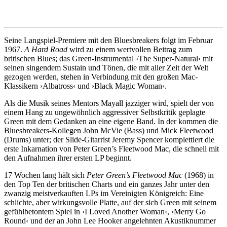
Seine Langspiel-Premiere mit den Bluesbreakers folgt im Februar
1967.
A Hard Road
wird zu einem wertvollen Beitrag zum
britischen Blues; das Green-Instrumental ›The Super-Natural‹ mit
seinen singendem Sustain und Tönen, die mit aller Zeit der Welt
gezogen werden, stehen in Verbindung mit den großen Mac-
Klassikern ›Albatross‹ und ›Black Magic Woman‹.
Als die Musik seines Mentors Mayall jazziger wird, spielt der von
einem Hang zu ungewöhnlich aggressiver Selbstkritik geplagte
Green mit dem Gedanken an eine eigene Band. In der kommen die
Bluesbreakers-Kollegen John McVie (Bass) und Mick Fleetwood
(Drums) unter; der Slide-Gitarrist Jeremy Spencer komplettiert die
erste Inkarnation von Peter Green’s Fleetwood Mac, die schnell mit
den Aufnahmen ihrer ersten LP beginnt.
17 Wochen lang hält sich
Peter Green’s Fleetwood Mac
(1968) in
den Top Ten der britischen Charts und ein ganzes Jahr unter den
zwanzig meistverkauften LPs im Vereinigten Königreich: Eine
schlichte, aber wirkungsvolle Platte, auf der sich Green mit seinem
gefühlbetontem Spiel in ›I Loved Another Woman‹, ›Merry Go
Round‹ und der an John Lee Hooker angelehnten Akustiknummer