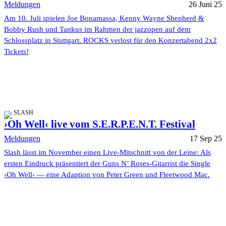
Meldungen
26 Juni 25
Am 10. Juli spielen Joe Bonamassa, Kenny Wayne Shepherd &
Bobby Rush und Tankus im Rahmen der jazzopen auf dem
Schlossplatz in Stuttgart. ROCKS verlost für den Konzertabend 2x2
Tickets!
SLASH
›Oh Well‹ live vom S.E.R.P.E.N.T. Festival
Meldungen
17 Sep 25
Slash lässt im November einen Live-Mitschnitt von der Leine: Als
ersten Eindruck präsentiert der Guns N’ Roses-Gitarrist die Single
›Oh Well‹ — eine Adaption von Peter Green und Fleetwood Mac.