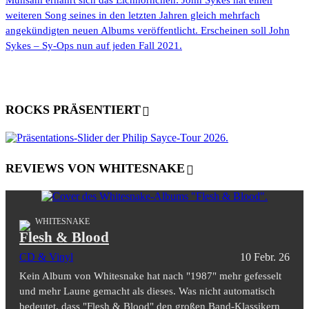
Mühsam ernährt sich das Eichhörnchen: John Sykes hat einen
weiteren Song seines in den letzten Jahren gleich mehrfach
angekündigten neuen Albums veröffentlicht. Erscheinen soll John
Sykes – Sy-Ops nun auf jeden Fall 2021.
ROCKS PRÄSENTIERT
REVIEWS VON WHITESNAKE
WHITESNAKE
Flesh & Blood
CD & Vinyl
10 Febr. 26
Kein Album von Whitesnake hat nach "1987" mehr gefesselt
und mehr Laune gemacht als dieses. Was nicht automatisch
bedeutet, dass "Flesh & Blood" den großen Band-Klassikern