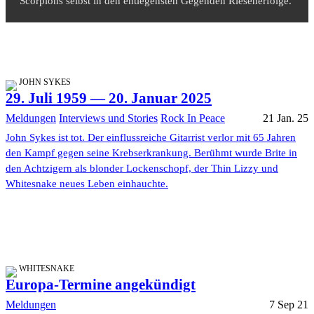
Scorpions selbst in den entlegensten Gegenden Riesenerfolge.
JOHN SYKES
29. Juli 1959 — 20. Januar 2025
Meldungen
Interviews und Stories
Rock In Peace
21 Jan. 25
John Sykes ist tot. Der einflussreiche Gitarrist verlor mit 65 Jahren
den Kampf gegen seine Krebserkrankung. Berühmt wurde Brite in
den Achtzigern als blonder Lockenschopf, der Thin Lizzy und
Whitesnake neues Leben einhauchte.
WHITESNAKE
Europa-Termine angekündigt
Meldungen
7 Sep 21