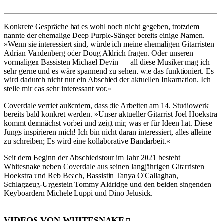
Konkrete Gespräche hat es wohl noch nicht gegeben, trotzdem
nannte der ehemalige Deep Purple-Sänger bereits einige Namen.
»Wenn sie interessiert sind, würde ich meine ehemaligen Gitarristen
Adrian Vandenberg oder Doug Aldrich fragen. Oder unseren
vormaligen Bassisten Michael Devin — all diese Musiker mag ich
sehr gerne und es wäre spannend zu sehen, wie das funktioniert. Es
wird dadurch nicht nur ein Abschied der aktuellen Inkarnation. Ich
stelle mir das sehr interessant vor.«
Coverdale verriet außerdem, dass die Arbeiten am 14. Studiowerk
bereits bald konkret werden. »Unser aktueller Gitarrist Joel Hoekstra
kommt demnächst vorbei und zeigt mir, was er für Ideen hat. Diese
Jungs inspirieren mich! Ich bin nicht daran interessiert, alles alleine
zu schreiben; Es wird eine kollaborative Bandarbeit.«
Seit dem Beginn der Abschiedstour im Jahr 2021 besteht
Whitesnake neben Coverdale aus seinen langjährigen Gitarristen
Hoekstra und Reb Beach, Bassistin Tanya O'Callaghan,
Schlagzeug-Urgestein Tommy Aldridge und den beiden singenden
Keyboardern Michele Luppi und Dino Jelusick.
VIDEOS VON WHITESNAKE