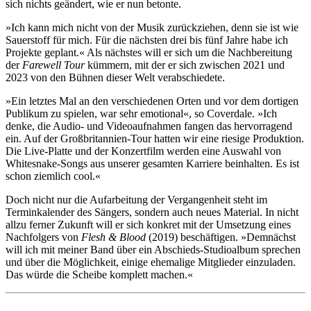
sich nichts geändert, wie er nun betonte.
»Ich kann mich nicht von der Musik zurückziehen, denn sie ist wie
Sauerstoff für mich. Für die nächsten drei bis fünf Jahre habe ich
Projekte geplant.« Als nächstes will er sich um die Nachbereitung
der
Farewell Tour
kümmern, mit der er sich zwischen 2021 und
2023 von den Bühnen dieser Welt verabschiedete.
»Ein letztes Mal an den verschiedenen Orten und vor dem dortigen
Publikum zu spielen, war sehr emotional«, so Coverdale. »Ich
denke, die Audio- und Videoaufnahmen fangen das hervorragend
ein. Auf der Großbritannien-Tour hatten wir eine riesige Produktion.
Die Live-Platte und der Konzertfilm werden eine Auswahl von
Whitesnake-Songs aus unserer gesamten Karriere beinhalten. Es ist
schon ziemlich cool.«
Doch nicht nur die Aufarbeitung der Vergangenheit steht im
Terminkalender des Sängers, sondern auch neues Material. In nicht
allzu ferner Zukunft will er sich konkret mit der Umsetzung eines
Nachfolgers von
Flesh & Blood
(2019) beschäftigen. »Demnächst
will ich mit meiner Band über ein Abschieds-Studioalbum sprechen
und über die Möglichkeit, einige ehemalige Mitglieder einzuladen.
Das würde die Scheibe komplett machen.«