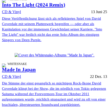
Into The Light (2024 Remix)
CD & Vinyl
13 Juni 25
Diese Veröffentlichung lässt sich als reflektiertes Spiel von David
Coverdale mit seinem Plattenwerk begreifen — oder aber als
Kapitulation vor der immensen Gewichtslast seiner Karriere. "Into
The Light" war freilich nicht das erste Solo-Album des einstigen
Sängers von Deep Purple.
WHITESNAKE
Made In Japan
CD & Vinyl
22 Dez. 13
Die Stimme der einst gesanglich so mächtigen Rock-Ikone David
Coverdale klingt bei der Show, die im nördlich von Tokio gelegenen
Saitama während der Forevermore-Tour im Oktober 2011
aufgenommen wurde, reichlich strapaziert und wird zu oft von einer
brachialen, übersteuerten Soundwand zugekleistert.