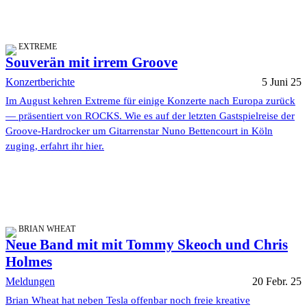
EXTREME
Souverän mit irrem Groove
Konzertberichte
5 Juni 25
Im August kehren Extreme für einige Konzerte nach Europa zurück
— präsentiert von ROCKS. Wie es auf der letzten Gastspielreise der
Groove-Hardrocker um Gitarrenstar Nuno Bettencourt in Köln
zuging, erfahrt ihr hier.
BRIAN WHEAT
Neue Band mit mit Tommy Skeoch und Chris
Holmes
Meldungen
20 Febr. 25
Brian Wheat hat neben Tesla offenbar noch freie kreative