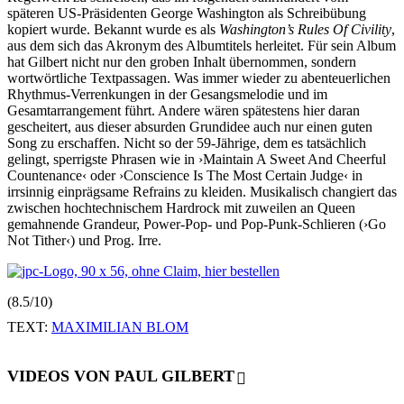
späteren US-Präsidenten George Washington als Schreibübung
kopiert wurde. Bekannt wurde es als
Washington’s Rules Of Civility
,
aus dem sich das Akronym des Albumtitels herleitet. Für sein Album
hat Gilbert nicht nur den groben Inhalt übernommen, sondern
wortwörtliche Textpassagen. Was immer wieder zu abenteuerlichen
Rhythmus-Verrenkungen in der Gesangsmelodie und im
Gesamtarrangement führt. Andere wären spätestens hier daran
gescheitert, aus dieser absurden Grundidee auch nur einen guten
Song zu erschaffen. Nicht so der 59-Jährige, dem es tatsächlich
gelingt, sperrigste Phrasen wie in ›Maintain A Sweet And Cheerful
Countenance‹ oder ›Conscience Is The Most Certain Judge‹ in
irrsinnig einprägsame Refrains zu kleiden. Musikalisch changiert das
zwischen hochtechnischem Hardrock mit zuweilen an Queen
gemahnende Grandeur, Power-Pop- und Pop-Punk-Schlieren (›Go
Not Tither‹) und Prog. Irre.
(8.5/10)
TEXT:
MAXIMILIAN BLOM
VIDEOS VON PAUL GILBERT