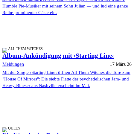
Humble Pie-Musiker mit seinem Sohn Julian — und lud eine ganze
Reihe prominenter Gäste ein.
ALL THEM WITCHES
Album-Ankündigung mit ›Starting Line‹
Meldungen
17 März 26
Mit der Single ›Starting Line‹ öffnen All Them Witches die Tore zum
"House Of Mirrors": Die siebte Platte der psychedelischen Jam- und
Heavy-Blueser aus Nashville erscheint im Mai.
QUEEN