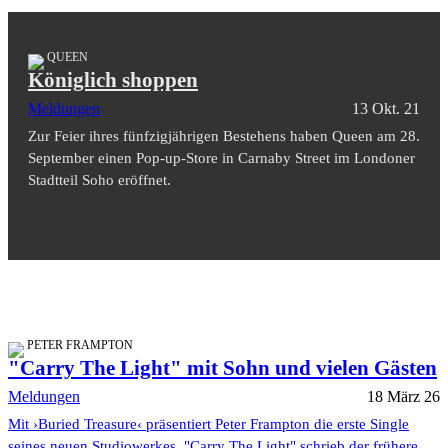
QUEEN
Königlich shoppen
Meldungen
13 Okt. 21
Zur Feier ihres fünfzigjährigen Bestehens haben Queen am 28.
September einen Pop-up-Store in Carnaby Street im Londoner
Stadtteil Soho eröffnet.
PETER FRAMPTON
"Carry The Light" mit Sohn und vielen Gästen
Meldungen
18 März 26
Mit ›Buried Treasure‹ präsentiert Peter Frampton die erste Single
seines neuen Studiowerkes. "Carry The Light" schrieb der frühere