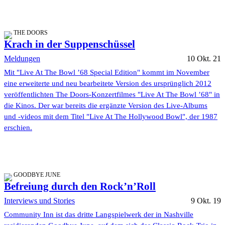
THE DOORS
Krach in der Suppenschüssel
Meldungen
10 Okt. 21
Mit "Live At The Bowl ’68 Special Edition" kommt im November
eine erweiterte und neu bearbeitete Version des ursprünglich 2012
veröffentlichten The Doors-Konzertfilmes "Live At The Bowl ’68" in
die Kinos. Der war bereits die ergänzte Version des Live-Albums
und -videos mit dem Titel "Live At The Hollywood Bowl", der 1987
erschien.
GOODBYE JUNE
Befreiung durch den Rock’n’Roll
Interviews und Stories
9 Okt. 19
Community Inn ist das dritte Langspielwerk der in Nashville