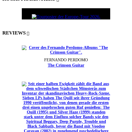
REVIEWS
FERNANDO PERDOMO
The Crimson Guitar