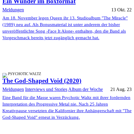
Ein Wunder im Boxformat
Meldungen
13 Okt. 22
Am 18. November legen Queen ihr 13. Studioalbum "The Miracle"
(1989) neu auf. Als Bonusmaterial ist unter anderem der bisher
unveröffentlichte Song ›Face It Alone‹ enthalten, den die Band als
Vorgeschmack bereits jetzt zugänglich gemacht hat.
PSYCHOTIC WALTZ
The God-Shaped Void (2020)
Meldungen
Interviews und Stories
Album der Woche
21 Aug. 23
Eine Band für die Masse waren Psychotic Waltz mit ihrer fordernden
Interpretation des Progressive Metal nie. Nach 25 Jahren
Kreativpause versetzten die Kalifornier ihre Anhängerschaft mit "The
God-Shaped Void" erneut in Verzückung.