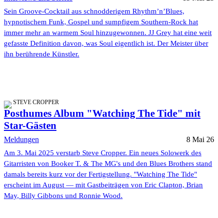
Sein Groove-Cocktail aus schnodderigem Rhythm’n’Blues,
hypnotischem Funk, Gospel und sumpfigem Southern-Rock hat
immer mehr an warmem Soul hinzugewonnen. JJ Grey hat eine weit
gefasste Definition davon, was Soul eigentlich ist. Der Meister über
ihn berührende Künstler.
STEVE CROPPER
Posthumes Album "Watching The Tide" mit
Star-Gästen
Meldungen
8 Mai 26
Am 3. Mai 2025 verstarb Steve Cropper. Ein neues Solowerk des
Gitarristen von Booker T. & The MG's und den Blues Brothers stand
damals bereits kurz vor der Fertigstellung. "Watching The Tide"
erscheint im August — mit Gastbeiträgen von Eric Clapton, Brian
May, Billy Gibbons und Ronnie Wood.