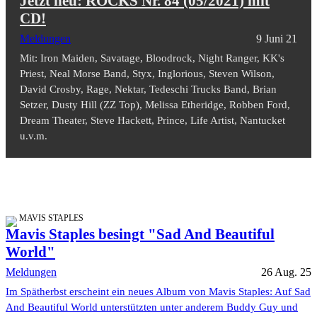
Jetzt neu: ROCKS Nr. 84 (05/2021) mit
CD!
Meldungen
9 Juni 21
Mit: Iron Maiden, Savatage, Bloodrock, Night Ranger, KK's
Priest, Neal Morse Band, Styx, Inglorious, Steven Wilson,
David Crosby, Rage, Nektar, Tedeschi Trucks Band, Brian
Setzer, Dusty Hill (ZZ Top), Melissa Etheridge, Robben Ford,
Dream Theater, Steve Hackett, Prince, Life Artist, Nantucket
u.v.m.
MAVIS STAPLES
Mavis Staples besingt "Sad And Beautiful
World"
Meldungen
26 Aug. 25
Im Spätherbst erscheint ein neues Album von Mavis Staples: Auf Sad
And Beautiful World unterstützten unter anderem Buddy Guy und