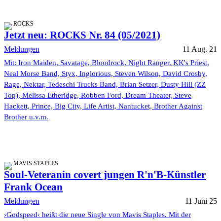
ROCKS
Jetzt neu: ROCKS Nr. 84 (05/2021)
Meldungen
11 Aug. 21
Mit: Iron Maiden, Savatage, Bloodrock, Night Ranger, KK's Priest,
Neal Morse Band, Styx, Inglorious, Steven Wilson, David Crosby,
Rage, Nektar, Tedeschi Trucks Band, Brian Setzer, Dusty Hill (ZZ
Top), Melissa Etheridge, Robben Ford, Dream Theater, Steve
Hackett, Prince, Big City, Life Artist, Nantucket, Brother Against
Brother u.v.m.
MAVIS STAPLES
Soul-Veteranin covert jungen R'n'B-Künstler
Frank Ocean
Meldungen
11 Juni 25
›Godspeed‹ heißt die neue Single von Mavis Staples. Mit der