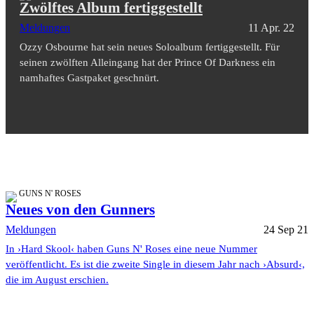
Zwölftes Album fertiggestellt
Meldungen
11 Apr. 22
Ozzy Osbourne hat sein neues Soloalbum fertiggestellt. Für
seinen zwölften Alleingang hat der Prince Of Darkness ein
namhaftes Gastpaket geschnürt.
GUNS N' ROSES
Neues von den Gunners
Meldungen
24 Sep 21
In ›Hard Skool‹ haben Guns N' Roses eine neue Nummer
veröffentlicht. Es ist die zweite Single in diesem Jahr nach ›Absurd‹,
die im August erschien.