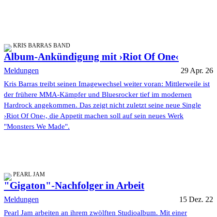
KRIS BARRAS BAND
Album-Ankündigung mit ›Riot Of One‹
Meldungen
29 Apr. 26
Kris Barras treibt seinen Imagewechsel weiter voran: Mittlerweile ist
der frühere MMA-Kämpfer und Bluesrocker tief im modernen
Hardrock angekommen. Das zeigt nicht zuletzt seine neue Single
›Riot Of One‹, die Appetit machen soll auf sein neues Werk
"Monsters We Made".
PEARL JAM
"Gigaton"-Nachfolger in Arbeit
Meldungen
15 Dez. 22
Pearl Jam arbeiten an ihrem zwölften Studioalbum. Mit einer