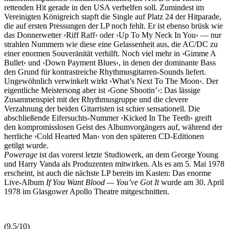
rettenden Hit gerade in den USA verhelfen soll. Zumindest im
Vereinigten Königreich stapft die Single auf Platz 24 der Hitparade,
die auf ersten Pressungen der LP noch fehlt. Er ist ebenso brüsk wie
das Donnerwetter ›Riff Raff‹ oder ›Up To My Neck In You‹ — nur
strahlen Nummern wie diese eine Gelassenheit aus, die AC/DC zu
einer enormen Souveränität verhilft. Noch viel mehr in ›Gimme A
Bullet‹ und ›Down Payment Blues‹, in denen der dominante Bass
den Grund für kontrastreiche Rhythmusgitarren-Sounds liefert.
Ungewöhnlich verwinkelt wirkt ›What’s Next To The Moon‹. Der
eigentliche Meistersong aber ist ›Gone Shootin’‹: Das lässige
Zusammenspiel mit der Rhythmusgruppe und die clevere
Verzahnung der beiden Gitarristen ist schier sensationell. Die
abschließende Eifersuchts-Nummer ›Kicked In The Teeth‹ greift
den kompromisslosen Geist des Albumvorgängers auf, während der
herrliche ›Cold Hearted Man‹ von den späteren CD-Editionen
getilgt wurde.
Powerage
ist das vorerst letzte Studiowerk, an dem George Young
und Harry Vanda als Produzenten mitwirken. Als es am 5. Mai 1978
erscheint, ist auch die nächste LP bereits im Kasten: Das enorme
Live-Album
If You Want Blood — You’ve Got It
wurde am 30. April
1978 im Glasgower Apollo Theatre mitgeschnitten.
(9.5/10)