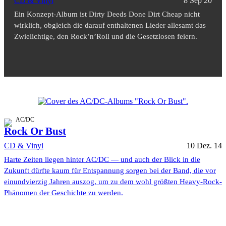
CD & Vinyl
8 Sep 20
Ein Konzept-Album ist Dirty Deeds Done Dirt Cheap nicht
wirklich, obgleich die darauf enthaltenen Lieder allesamt das
Zwielichtige, den Rock’n’Roll und die Gesetzlosen feiern.
AC/DC
Rock Or Bust
CD & Vinyl
10 Dez. 14
Harte Zeiten liegen hinter AC/DC — und auch der Blick in die
Zukunft dürfte kaum für Entspannung sorgen bei der Band, die vor
einundvierzig Jahren auszog, um zu dem wohl größten Heavy-Rock-
Phänomen der Geschichte zu werden.