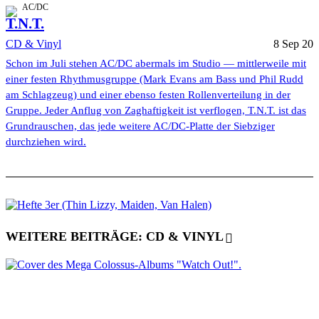
AC/DC
T.N.T.
CD & Vinyl
8 Sep 20
Schon im Juli stehen AC/DC abermals im Studio — mittlerweile mit
einer festen Rhythmusgruppe (Mark Evans am Bass und Phil Rudd
am Schlagzeug) und einer ebenso festen Rollenverteilung in der
Gruppe. Jeder Anflug von Zaghaftigkeit ist verflogen, T.N.T. ist das
Grundrauschen, das jede weitere AC/DC-Platte der Siebziger
durchziehen wird.
WEITERE BEITRÄGE: CD & VINYL