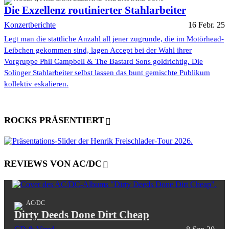
Die Exzellenz routinierter Stahlarbeiter
Konzertberichte
16 Febr. 25
Legt man die stattliche Anzahl all jener zugrunde, die im Motörhead-
Leibchen gekommen sind, lagen Accept bei der Wahl ihrer
Vorgruppe Phil Campbell & The Bastard Sons goldrichtig. Die
Solinger Stahlarbeiter selbst lassen das bunt gemischte Publikum
kollektiv eskalieren.
ROCKS PRÄSENTIERT
REVIEWS VON AC/DC
AC/DC
Dirty Deeds Done Dirt Cheap