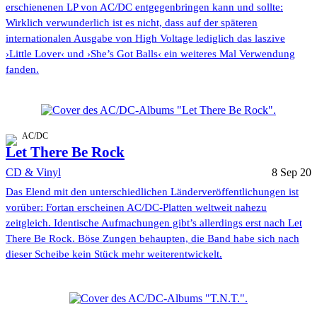
erschienenen LP von AC/DC entgegenbringen kann und sollte:
Wirklich verwunderlich ist es nicht, dass auf der späteren
internationalen Ausgabe von High Voltage lediglich das laszive
›Little Lover‹ und ›She’s Got Balls‹ ein weiteres Mal Verwendung
fanden.
AC/DC
Let There Be Rock
CD & Vinyl
8 Sep 20
Das Elend mit den unterschiedlichen Länderveröffentlichungen ist
vorüber: Fortan erscheinen AC/DC-Platten weltweit nahezu
zeitgleich. Identische Aufmachungen gibt’s allerdings erst nach Let
There Be Rock. Böse Zungen behaupten, die Band habe sich nach
dieser Scheibe kein Stück mehr weiterentwickelt.