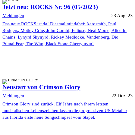
Jetzt neu: ROCKS Nr. 96 (05/2023)
Meldungen
23 Aug. 23
Das neue ROCKS ist da! Diesmal mit dabei: Aerosmith, Paul
Rodgers, Mötley Crüe, John Corabi, Eclipse, Neal Morse, Alice In
Chains, Lynyrd Skynyrd, Rickey Medlocke, Vandenberg, Dio,
Primal Fear, The Who, Black Stone Cherry uvm!
CRIMSON GLORY
Neustart von Crimson Glory
Meldungen
22 Dez. 23
Crimson Glory sind zurück. Elf Jahre nach ihrem letzten
musikalischen Lebenszeichen lassen die progressiven US-Metaller
aus Florida erste neue Songschnipsel vom Stapel.