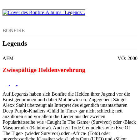
BONFIRE
Legends
AFM
VÖ: 2000
Zwiespältige Heldenverehrung
Auf
Legends
haben sich Bonfire die Helden ihrer Jugend vor die
Brust genommen und dabei Mut bewiesen. Zugegeben: Sänger
Alexx Stahl überzeugt als Interpret des eigentlich unantastbaren
Deep Purple-Knallers ›Child In Time‹ gar nicht schlecht; nett
anzuhören sind vor allem die Lieder aus der zweiten
Popularitätsreihe wie ›Caught In The Game‹ (Survivor) oder ›Black
Masquerade‹ (Rainbow). Auch zu Tode Genudeltes wie ›Eye Of
The Tiger‹ (wieder Survivor) oder ›Africa‹ (Toto) oder
unverbesserliche Klassiker wie ›Lights Out‹ (UFO) und ›Silent