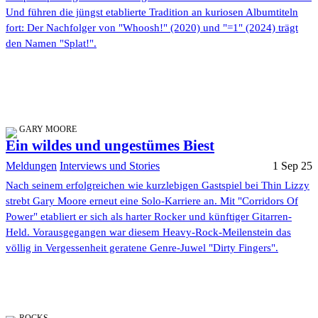
Und führen die jüngst etablierte Tradition an kuriosen Albumtiteln
fort: Der Nachfolger von "Whoosh!" (2020) und "=1" (2024) trägt
den Namen "Splat!".
GARY MOORE
Ein wildes und ungestümes Biest
Meldungen
Interviews und Stories
1 Sep 25
Nach seinem erfolgreichen wie kurzlebigen Gastspiel bei Thin Lizzy
strebt Gary Moore erneut eine Solo-Karriere an. Mit "Corridors Of
Power" etabliert er sich als harter Rocker und künftiger Gitarren-
Held. Vorausgegangen war diesem Heavy-Rock-Meilenstein das
völlig in Vergessenheit geratene Genre-Juwel "Dirty Fingers".
ROCKS