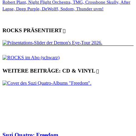
Robert Plant, Night Flight Orchestra, TMG, Crossbone Skully, After
Lapse, Deep Purple, DeWolff, Sodom, Thunder uvm!
ROCKS PRÄSENTIERT
WEITERE BEITRÄGE: CD & VINYL
Suzi Quatro: Freedom