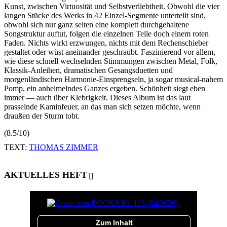
Kunst, zwischen Virtuosität und Selbstverliebtheit. Obwohl die vier
langen Stücke des Werks in 42 Einzel-Segmente unterteilt sind,
obwohl sich nur ganz selten eine komplett durchgehaltene
Songstruktur auftut, folgen die einzelnen Teile doch einem roten
Faden. Nichts wirkt erzwungen, nichts mit dem Rechenschieber
gestaltet oder wüst aneinander geschraubt. Faszinierend vor allem,
wie diese schnell wechselnden Stimmungen zwischen Metal, Folk,
Klassik-Anleihen, dramatischen Gesangsduetten und
morgenländischen Harmonie-Einsprengseln, ja sogar musical-nahem
Pomp, ein anheimelndes Ganzes ergeben. Schönheit siegt eben
immer — auch über Klebrigkeit. Dieses Album ist das laut
prasselnde Kaminfeuer, an das man sich setzen möchte, wenn
draußen der Sturm tobt.
(8.5/10)
TEXT:
THOMAS ZIMMER
AKTUELLES HEFT
Zum Inhalt