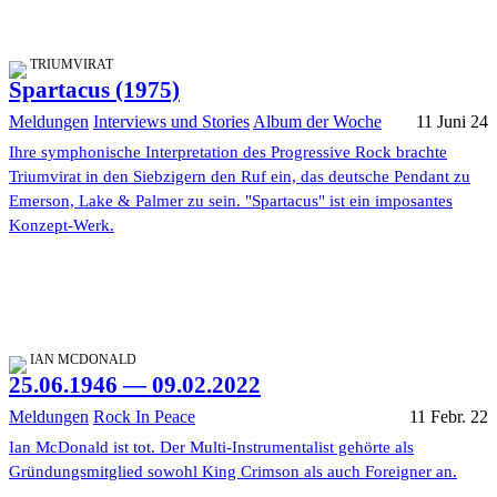
TRIUMVIRAT
Spartacus (1975)
Meldungen
Interviews und Stories
Album der Woche
11 Juni 24
Ihre symphonische Interpretation des Progressive Rock brachte
Triumvirat in den Siebzigern den Ruf ein, das deutsche Pendant zu
Emerson, Lake & Palmer zu sein. "Spartacus" ist ein imposantes
Konzept-Werk.
IAN MCDONALD
25.06.1946 — 09.02.2022
Meldungen
Rock In Peace
11 Febr. 22
Ian McDonald ist tot. Der Multi-Instrumentalist gehörte als
Gründungsmitglied sowohl King Crimson als auch Foreigner an.