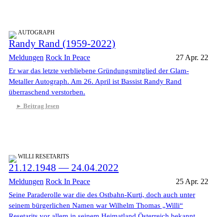
AUTOGRAPH
Randy Rand (1959-2022)
Meldungen
Rock In Peace
27 Apr. 22
Er war das letzte verbliebene Gründungsmitglied der Glam-
Metaller Autograph. Am 26. April ist Bassist Randy Rand
überraschend verstorben.
Beitrag lesen
WILLI RESETARITS
21.12.1948 — 24.04.2022
Meldungen
Rock In Peace
25 Apr. 22
Seine Paraderolle war die des Ostbahn-Kurti, doch auch unter
seinem bürgerlichen Namen war Wilhelm Thomas „Willi“
Resetarits vor allem in seinem Heimatland Österreich bekannt.