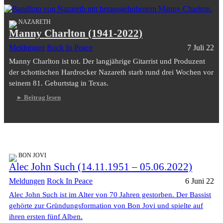
NAZARETH
Manny Charlton (1941-2022)
Meldungen
Rock In Peace
7 Juli 22
Manny Charlton ist tot. Der langjährige Gitarrist und Produzent
der schottischen Hardrocker Nazareth starb rund drei Wochen vor
seinem 81. Geburtstag in Texas.
Beitrag lesen
BON JOVI
Alec John Such (14.11.1951 – 05.06.2022)
Meldungen
Rock In Peace
6 Juni 22
Alec John Such ist im Alter von 70 Jahren gestorben. Der Bassist
gehörte zur Gründungsformation von Bon Jovi und spielte auf
ihren ersten fünf Alben.