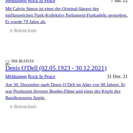
Meldungen
Rock In Peace
7 Jan. 22
Mit Calvin Simon ist einer der Original-Sänger des
einflussreichen Funk-Kollektivs Parliament-Funkadelic gestorben.
Er wurde 79 Jahre alt.
Beitrag lesen
THE BEATLES
Denis O'Dell (02.05.1923 - 30.12.2021)
Meldungen
Rock In Peace
31 Dez. 21
Am 30. Dezember starb Denis O’Dell im Alter von 98 Jahren. Er
war Produzent diverser Beatles-Filme und einer der Köpfe des
Bandkonzerns Apple.
Beitrag lesen