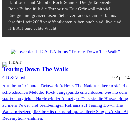
Hardrock- und Melodic Rock-Sounds. Die große Sweden
Rock-Bühne füllt die Truppe um Erik Grönwall mit viel
Energie und grenzenlosem Selbstvertrauen, denn so famos
ihre fünf seit 2008 veröffentlichten Alben auch sind: live sind
H.E.A.T eine echte Wucht.
H.E.A.T
Tearing Down The Walls
CD & Vinyl
9 Apr. 14
Auf ihrem brillanten Drittwerk Address The Nation näherten sich die
schwedischen Melodic-Rock-Jungspunde entschlossen wie nie dem
stadiontauglichen Hardrock der Achtziger. Dass sie die Hinwendung
zu mehr Power und breitbeinigen Refrains auf Tearing Down The
Walls fortsetzen, ließ bereits die vorab präsentierte Single ›A Shot At
Redemption‹ erahnen.