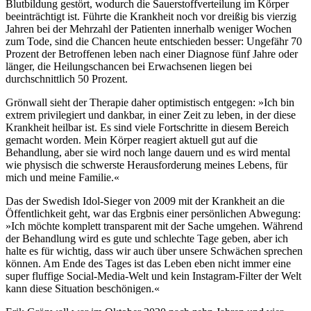
Blutbildung gestört, wodurch die Sauerstoffverteilung im Körper
beeinträchtigt ist. Führte die Krankheit noch vor dreißig bis vierzig
Jahren bei der Mehrzahl der Patienten innerhalb weniger Wochen
zum Tode, sind die Chancen heute entschieden besser: Ungefähr 70
Prozent der Betroffenen leben nach einer Diagnose fünf Jahre oder
länger, die Heilungschancen bei Erwachsenen liegen bei
durchschnittlich 50 Prozent.
Grönwall sieht der Therapie daher optimistisch entgegen: »Ich bin
extrem privilegiert und dankbar, in einer Zeit zu leben, in der diese
Krankheit heilbar ist. Es sind viele Fortschritte in diesem Bereich
gemacht worden. Mein Körper reagiert aktuell gut auf die
Behandlung, aber sie wird noch lange dauern und es wird mental
wie physisch die schwerste Herausforderung meines Lebens, für
mich und meine Familie.«
Das der Swedish Idol-Sieger von 2009 mit der Krankheit an die
Öffentlichkeit geht, war das Ergbnis einer persönlichen Abwegung:
»Ich möchte komplett transparent mit der Sache umgehen. Während
der Behandlung wird es gute und schlechte Tage geben, aber ich
halte es für wichtig, dass wir auch über unsere Schwächen sprechen
können. Am Ende des Tages ist das Leben eben nicht immer eine
super fluffige Social-Media-Welt und kein Instagram-Filter der Welt
kann diese Situation beschönigen.«