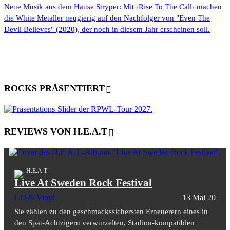
Neue Musik aus dem Hause Stryper: Mit ›Rise To The Call‹ machen
die White Metaller neugierig auf den Nachfolger von "Even The
Devil Believes" (2020), der noch in diesem Jahr erscheinen soll.
ROCKS PRÄSENTIERT
REVIEWS VON H.E.A.T
H.E.A.T
Live At Sweden Rock Festival
CD & Vinyl
13 Mai 20
Sie zählen zu den geschmackssichersten Erneuerern eines in
den Spät-Achtzigern verwurzelten, Stadion-kompatiblen