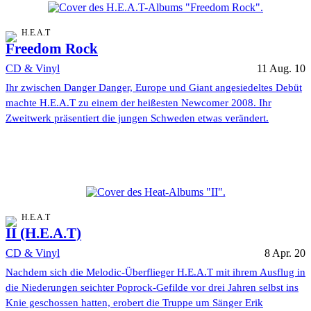
H.E.A.T
Freedom Rock
CD & Vinyl
11 Aug. 10
Ihr zwischen Danger Danger, Europe und Giant angesiedeltes Debüt
machte H.E.A.T zu einem der heißesten Newcomer 2008. Ihr
Zweitwerk präsentiert die jungen Schweden etwas verändert.
H.E.A.T
II (H.E.A.T)
CD & Vinyl
8 Apr. 20
Nachdem sich die Melodic-Überflieger H.E.A.T mit ihrem Ausflug in
die Niederungen seichter Poprock-Gefilde vor drei Jahren selbst ins
Knie geschossen hatten, erobert die Truppe um Sänger Erik