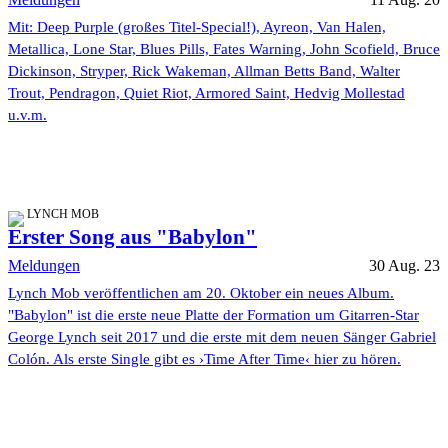
Mit: Deep Purple (großes Titel-Special!), Ayreon, Van Halen,
Metallica, Lone Star, Blues Pills, Fates Warning, John Scofield, Bruce
Dickinson, Stryper, Rick Wakeman, Allman Betts Band, Walter
Trout, Pendragon, Quiet Riot, Armored Saint, Hedvig Mollestad
u.v.m.
LYNCH MOB
Erster Song aus "Babylon"
Meldungen
30 Aug. 23
Lynch Mob veröffentlichen am 20. Oktober ein neues Album.
"Babylon" ist die erste neue Platte der Formation um Gitarren-Star
George Lynch seit 2017 und die erste mit dem neuen Sänger Gabriel
Colón. Als erste Single gibt es ›Time After Time‹ hier zu hören.