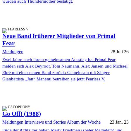
wurden auch Thundermother bestätigt.
FEARLESS V
Neue Band früherer Mitglieder von Primal
Fear
Meldungen
28 Juli 26
Zwei Jahre nach ihrem gemeinsamen Ausstieg bei Primal Fear
melden sich Alex Beyrodt, Tom Naumann, Alex Jansen und Michael
Ehré mit einer neuen Band zurück: Gemeinsam mit Sänger
Gianbattista „Jan“ Manenti betreiben sie jetzt Fearless V.
CACOPHONY
Go Off! (1988)
Meldungen
Interviews und Stories
Album der Woche
23 Jan. 23
Ende der Achtziger haben Marty Friedman (später Megadeth) und