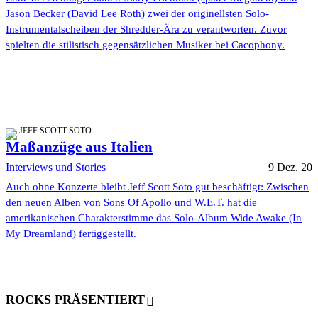
Jason Becker (David Lee Roth) zwei der originellsten Solo-
Instrumentalscheiben der Shredder-Ära zu verantworten. Zuvor
spielten die stilistisch gegensätzlichen Musiker bei Cacophony.
JEFF SCOTT SOTO
Maßanzüge aus Italien
Interviews und Stories
9 Dez. 20
Auch ohne Konzerte bleibt Jeff Scott Soto gut beschäftigt: Zwischen
den neuen Alben von Sons Of Apollo und W.E.T. hat die
amerikanischen Charakterstimme das Solo-Album Wide Awake (In
My Dreamland) fertiggestellt.
ROCKS PRÄSENTIERT