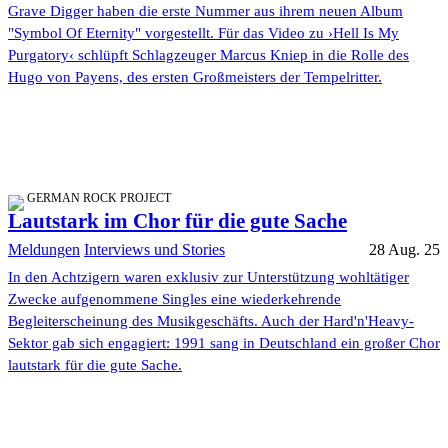
Grave Digger haben die erste Nummer aus ihrem neuen Album
"Symbol Of Eternity" vorgestellt. Für das Video zu ›Hell Is My
Purgatory‹ schlüpft Schlagzeuger Marcus Kniep in die Rolle des
Hugo von Payens, des ersten Großmeisters der Tempelritter.
GERMAN ROCK PROJECT
Lautstark im Chor für die gute Sache
Meldungen
Interviews und Stories
28 Aug. 25
In den Achtzigern waren exklusiv zur Unterstützung wohltätiger
Zwecke aufgenommene Singles eine wiederkehrende
Begleiterscheinung des Musikgeschäfts. Auch der Hard'n'Heavy-
Sektor gab sich engagiert: 1991 sang in Deutschland ein großer Chor
lautstark für die gute Sache.