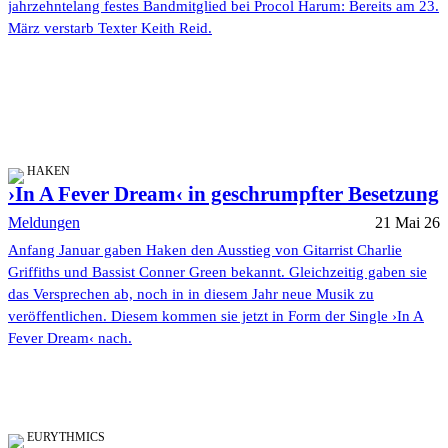
jahrzehntelang festes Bandmitglied bei Procol Harum: Bereits am 23.
März verstarb Texter Keith Reid.
HAKEN
›In A Fever Dream‹ in geschrumpfter Besetzung
Meldungen
21 Mai 26
Anfang Januar gaben Haken den Ausstieg von Gitarrist Charlie
Griffiths und Bassist Conner Green bekannt. Gleichzeitig gaben sie
das Versprechen ab, noch in in diesem Jahr neue Musik zu
veröffentlichen. Diesem kommen sie jetzt in Form der Single ›In A
Fever Dream‹ nach.
EURYTHMICS