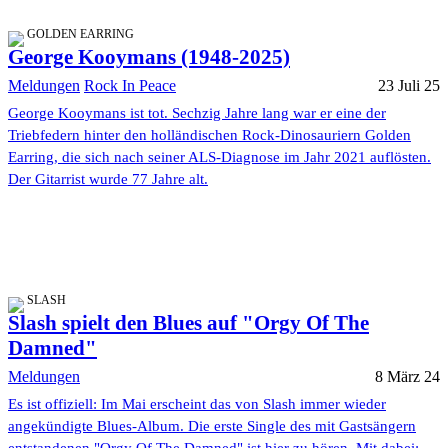
GOLDEN EARRING
George Kooymans (1948-2025)
Meldungen
Rock In Peace
23 Juli 25
George Kooymans ist tot. Sechzig Jahre lang war er eine der
Triebfedern hinter den holländischen Rock-Dinosauriern Golden
Earring, die sich nach seiner ALS-Diagnose im Jahr 2021 auflösten.
Der Gitarrist wurde 77 Jahre alt.
SLASH
Slash spielt den Blues auf "Orgy Of The
Damned"
Meldungen
8 März 24
Es ist offiziell: Im Mai erscheint das von Slash immer wieder
angekündigte Blues-Album. Die erste Single des mit Gastsängern
entstandenen "Orgy Of The Damned" ist hier zu hören. Mit dabei: