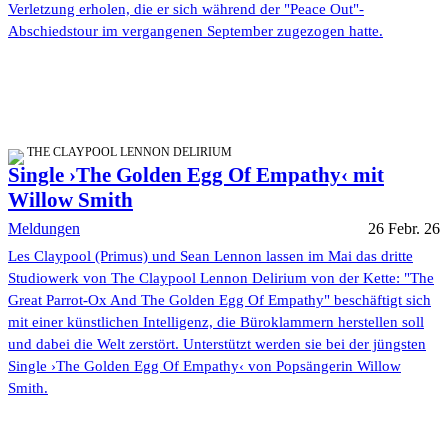
Verletzung erholen, die er sich während der "Peace Out"-
Abschiedstour im vergangenen September zugezogen hatte.
THE CLAYPOOL LENNON DELIRIUM
Single ›The Golden Egg Of Empathy‹ mit
Willow Smith
Meldungen
26 Febr. 26
Les Claypool (Primus) und Sean Lennon lassen im Mai das dritte
Studiowerk von The Claypool Lennon Delirium von der Kette: "The
Great Parrot-Ox And The Golden Egg Of Empathy" beschäftigt sich
mit einer künstlichen Intelligenz, die Büroklammern herstellen soll
und dabei die Welt zerstört. Unterstützt werden sie bei der jüngsten
Single ›The Golden Egg Of Empathy‹ von Popsängerin Willow
Smith.