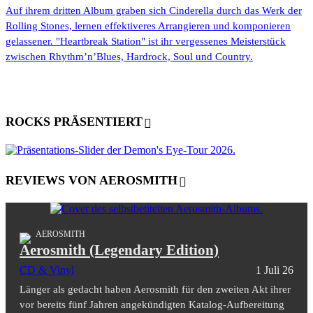
Auf ihrem dritten Album graben sich Cinderella durch das Werk der
Rolling Stones, lernen effektiveres Arrangieren und komponieren
gelassener. "Heartbreak Station" ist ihr vergessenes Meisterstück
zwischen Rhythm’n’Blues, Hardrock, Soul und Country.
ROCKS PRÄSENTIERT
REVIEWS VON AEROSMITH
AEROSMITH
Aerosmith (Legendary Edition)
CD & Vinyl
1 Juli 26
Länger als gedacht haben Aerosmith für den zweiten Akt ihrer
vor bereits fünf Jahren angekündigten Katalog-Aufbereitung