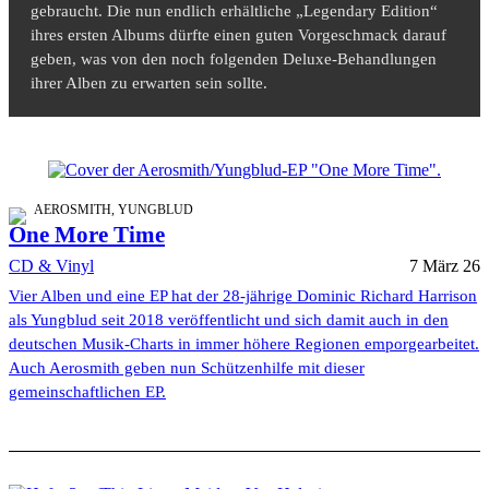
gebraucht. Die nun endlich erhältliche „Legendary Edition“
ihres ersten Albums dürfte einen guten Vorgeschmack darauf
geben, was von den noch folgenden Deluxe-Behandlungen
ihrer Alben zu erwarten sein sollte.
AEROSMITH, YUNGBLUD
One More Time
CD & Vinyl
7 März 26
Vier Alben und eine EP hat der 28-jährige Dominic Richard Harrison
als Yungblud seit 2018 veröffentlicht und sich damit auch in den
deutschen Musik-Charts in immer höhere Regionen emporgearbeitet.
Auch Aerosmith geben nun Schützenhilfe mit dieser
gemeinschaftlichen EP.