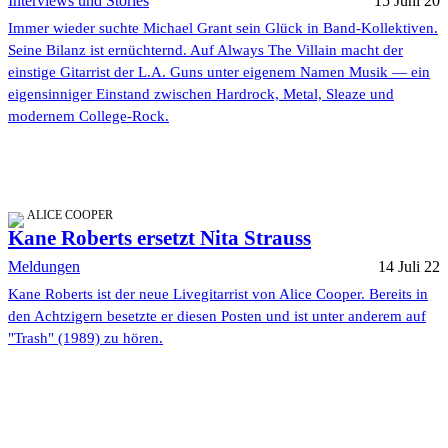
Interviews und Stories
15 Juni 20
Immer wieder suchte Michael Grant sein Glück in Band-Kollektiven.
Seine Bilanz ist ernüchternd. Auf Always The Villain macht der
einstige Gitarrist der L.A. Guns unter eigenem Namen Musik — ein
eigensinniger Einstand zwischen Hardrock, Metal, Sleaze und
modernem College-Rock.
ALICE COOPER
Kane Roberts ersetzt Nita Strauss
Meldungen
14 Juli 22
Kane Roberts ist der neue Livegitarrist von Alice Cooper. Bereits in
den Achtzigern besetzte er diesen Posten und ist unter anderem auf
"Trash" (1989) zu hören.