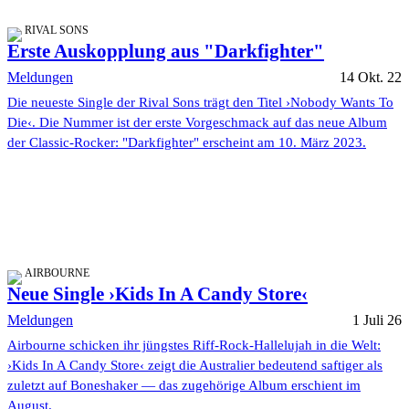
RIVAL SONS
Erste Auskopplung aus "Darkfighter"
Meldungen
14 Okt. 22
Die neueste Single der Rival Sons trägt den Titel ›Nobody Wants To
Die‹. Die Nummer ist der erste Vorgeschmack auf das neue Album
der Classic-Rocker: "Darkfighter" erscheint am 10. März 2023.
AIRBOURNE
Neue Single ›Kids In A Candy Store‹
Meldungen
1 Juli 26
Airbourne schicken ihr jüngstes Riff-Rock-Hallelujah in die Welt:
›Kids In A Candy Store‹ zeigt die Australier bedeutend saftiger als
zuletzt auf Boneshaker — das zugehörige Album erschient im
August.