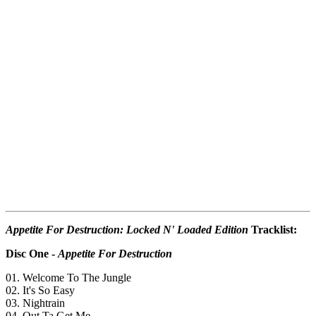
Appetite For Destruction: Locked N' Loaded Edition
Tracklist:
Disc One -
Appetite For Destruction
01. Welcome To The Jungle
02. It's So Easy
03. Nightrain
04. Out Ta Get Me