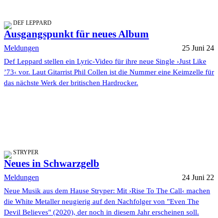
DEF LEPPARD
Ausgangspunkt für neues Album
Meldungen
25 Juni 24
Def Leppard stellen ein Lyric-Video für ihre neue Single ›Just Like
’73‹ vor. Laut Gitarrist Phil Collen ist die Nummer eine Keimzelle für
das nächste Werk der britischen Hardrocker.
STRYPER
Neues in Schwarzgelb
Meldungen
24 Juni 22
Neue Musik aus dem Hause Stryper: Mit ›Rise To The Call‹ machen
die White Metaller neugierig auf den Nachfolger von "Even The
Devil Believes" (2020), der noch in diesem Jahr erscheinen soll.