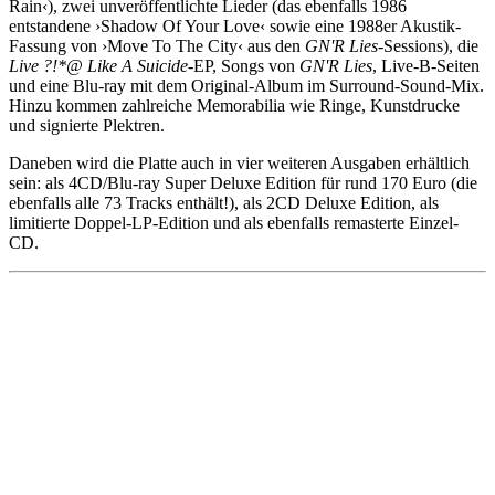
Rain‹), zwei unveröffentlichte Lieder (das ebenfalls 1986
entstandene ›Shadow Of Your Love‹ sowie eine 1988er Akustik-
Fassung von ›Move To The City‹ aus den
GN'R Lies
-Sessions), die
Live ?!*@ Like A Suicide
-EP, Songs von
GN'R Lies
, Live-B-Seiten
und eine Blu-ray mit dem Original-Album im Surround-Sound-Mix.
Hinzu kommen zahlreiche Memorabilia wie Ringe, Kunstdrucke
und signierte Plektren.
Daneben wird die Platte auch in vier weiteren Ausgaben erhältlich
sein: als 4CD/Blu-ray Super Deluxe Edition für rund 170 Euro (die
ebenfalls alle 73 Tracks enthält!), als 2CD Deluxe Edition, als
limitierte Doppel-LP-Edition und als ebenfalls remasterte Einzel-
CD.