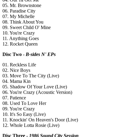
05. Mr. Brownstone
06. Paradise City
07. My Michelle
08. Think About You
09. Sweet Child O' Mine
10. You're Crazy
11. Anything Goes
12. Rocket Queen
Disc Two -
B-sides N' EPs
01. Reckless Life
02. Nice Boys
03. Move To The City (Live)
04. Mama Kin
05. Shadow Of Your Love (Live)
06. You're Crazy (Acoustic Version)
07. Patience
08. Used To Love Her
09. You're Crazy
10. It's So Easy (Live)
11. Knockin' On Heaven's Door (Live)
12. Whole Lotta Rosie (Live)
Disc Three -
1986 Sound City Session