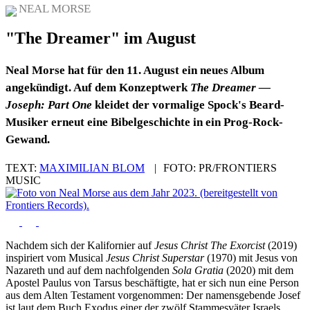
NEAL MORSE
"The Dreamer" im August
Neal Morse hat für den 11. August ein neues Album
angekündigt. Auf dem Konzeptwerk
The Dreamer —
Joseph: Part One
kleidet der vormalige Spock's Beard-
Musiker erneut eine Bibelgeschichte in ein Prog-Rock-
Gewand.
TEXT:
MAXIMILIAN BLOM
|
FOTO:
PR/FRONTIERS
MUSIC
Nachdem sich der Kalifornier auf
Jesus Christ The Exorcist
(2019)
inspiriert vom Musical
Jesus Christ Superstar
(1970) mit Jesus von
Nazareth und auf dem nachfolgenden
Sola Gratia
(2020) mit dem
Apostel Paulus von Tarsus beschäftigte, hat er sich nun eine Person
aus dem Alten Testament vorgenommen: Der namensgebende Josef
ist laut dem Buch Exodus einer der zwölf Stammesväter Israels.