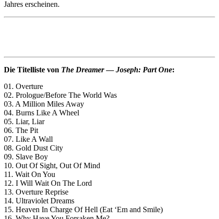
Jahres erscheinen.
Die Titelliste von
The Dreamer
—
Joseph: Part One
:
01. Overture
02. Prologue/Before The World Was
03. A Million Miles Away
04. Burns Like A Wheel
05. Liar, Liar
06. The Pit
07. Like A Wall
08. Gold Dust City
09. Slave Boy
10. Out Of Sight, Out Of Mind
11. Wait On You
12. I Will Wait On The Lord
13. Overture Reprise
14. Ultraviolet Dreams
15. Heaven In Charge Of Hell (Eat ‘Em and Smile)
16. Why Have You Forsaken Me?