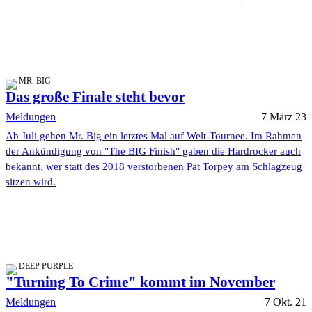
MR. BIG
Das große Finale steht bevor
Meldungen
7 März 23
Ab Juli gehen Mr. Big ein letztes Mal auf Welt-Tournee. Im Rahmen
der Ankündigung von "The BIG Finish" gaben die Hardrocker auch
bekannt, wer statt des 2018 verstorbenen Pat Torpey am Schlagzeug
sitzen wird.
DEEP PURPLE
"Turning To Crime" kommt im November
Meldungen
7 Okt. 21