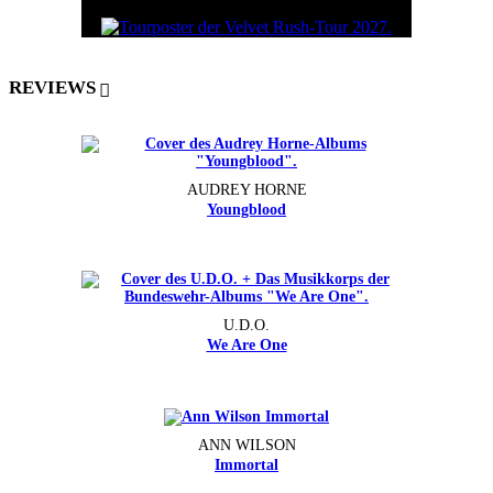
REVIEWS
AUDREY HORNE
Youngblood
U.D.O.
We Are One
ANN WILSON
Immortal