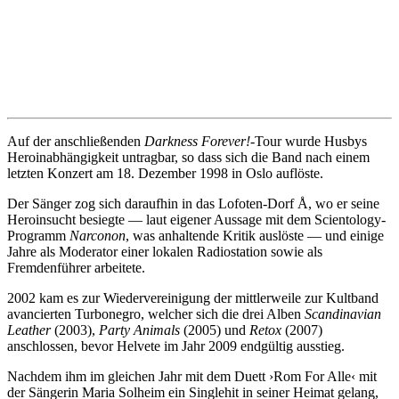
Auf der anschließenden
Darkness Forever!
-Tour wurde Husbys
Heroinabhängigkeit untragbar, so dass sich die Band nach einem
letzten Konzert am 18. Dezember 1998 in Oslo auflöste.
Der Sänger zog sich daraufhin in das Lofoten-Dorf Å, wo er seine
Heroinsucht besiegte — laut eigener Aussage mit dem Scientology-
Programm
Narconon
, was anhaltende Kritik auslöste — und einige
Jahre als Moderator einer lokalen Radiostation sowie als
Fremdenführer arbeitete.
2002 kam es zur Wiedervereinigung der mittlerweile zur Kultband
avancierten Turbonegro, welcher sich die drei Alben
Scandinavian
Leather
(2003),
Party Animals
(2005) und
Retox
(2007)
anschlossen, bevor Helvete im Jahr 2009 endgültig ausstieg.
Nachdem ihm im gleichen Jahr mit dem Duett ›Rom For Alle‹ mit
der Sängerin Maria Solheim ein Singlehit in seiner Heimat gelang,