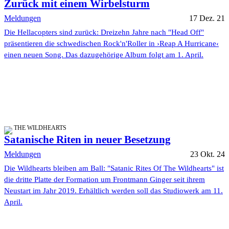
Zurück mit einem Wirbelsturm
Meldungen
17 Dez. 21
Die Hellacopters sind zurück: Dreizehn Jahre nach "Head Off"
präsentieren die schwedischen Rock'n'Roller in ›Reap A Hurricane‹
einen neuen Song. Das dazugehörige Album folgt am 1. April.
THE WILDHEARTS
Satanische Riten in neuer Besetzung
Meldungen
23 Okt. 24
Die Wildhearts bleiben am Ball: "Satanic Rites Of The Wildhearts" ist
die dritte Platte der Formation um Frontmann Ginger seit ihrem
Neustart im Jahr 2019. Erhältlich werden soll das Studiowerk am 11.
April.