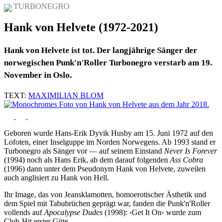
TURBONEGRO
Hank von Helvete (1972-2021)
Hank von Helvete ist tot. Der langjährige Sänger der
norwegischen Punk'n'Roller Turbonegro verstarb am 19.
November in Oslo.
TEXT:
MAXIMILIAN BLOM
Geboren wurde Hans-Erik Dyvik Husby am 15. Juni 1972 auf den
Lofoten, einer Inselguppe im Norden Norwegens. Ab 1993 stand er
Turbonegro als Sänger vor — auf seinem Einstand
Never Is Forever
(1994) noch als Hans Erik, ab dem darauf folgenden
Ass Cobra
(1996) dann unter dem Pseudonym Hank von Helvete, zuweilen
auch anglisiert zu Hank von Hell.
Ihr Image, das von Jeansklamotten, homoerotischer Ästhetik und
dem Spiel mit Tabubrüchen geprägt war, fanden die Punk'n'Roller
vollends auf
Apocalypse Dudes
(1998): ›Get It On‹ wurde zum
Club-Hit erster Güte.