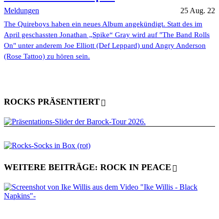
Meldungen
25 Aug. 22
The Quireboys haben ein neues Album angekündigt. Statt des im
April geschassten Jonathan „Spike“ Gray wird auf "The Band Rolls
On" unter anderem Joe Elliott (Def Leppard) und Angry Anderson
(Rose Tattoo) zu hören sein.
ROCKS PRÄSENTIERT
WEITERE BEITRÄGE: ROCK IN PEACE