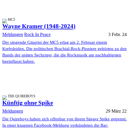
MC5
Wayne Kramer (1948-2024)
Meldungen
Rock In Peace
3 Febr. 24
Der singende Gitarrist der MC5 erlag am 2. Februar einem
Krebsleiden. Die politischen Brachial-Rock-Pioniere gehörten zu den
Bands der späten Sechziger, die die Rockmusik am nachhaltigsten
beeinflusst haben.
THE QUIREBOYS
Künftig ohne Spike
Meldungen
29 März 22
Die Quireboys haben sich offenbar von ihrem Sänger Spike getrennt.
In einer knappen Facebook-Meldung verkündeten die Bar-