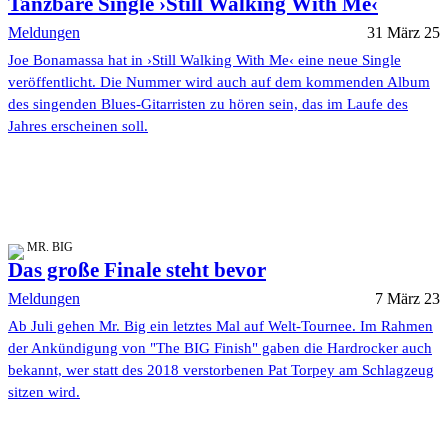
Tanzbare Single ›Still Walking With Me‹
Meldungen
31 März 25
Joe Bonamassa hat in ›Still Walking With Me‹ eine neue Single
veröffentlicht. Die Nummer wird auch auf dem kommenden Album
des singenden Blues-Gitarristen zu hören sein, das im Laufe des
Jahres erscheinen soll.
MR. BIG
Das große Finale steht bevor
Meldungen
7 März 23
Ab Juli gehen Mr. Big ein letztes Mal auf Welt-Tournee. Im Rahmen
der Ankündigung von "The BIG Finish" gaben die Hardrocker auch
bekannt, wer statt des 2018 verstorbenen Pat Torpey am Schlagzeug
sitzen wird.