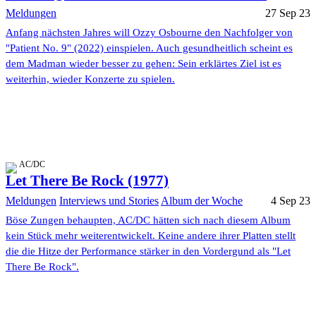
Meldungen
27 Sep 23
Anfang nächsten Jahres will Ozzy Osbourne den Nachfolger von
"Patient No. 9" (2022) einspielen. Auch gesundheitlich scheint es
dem Madman wieder besser zu gehen: Sein erklärtes Ziel ist es
weiterhin, wieder Konzerte zu spielen.
AC/DC
Let There Be Rock (1977)
Meldungen
Interviews und Stories
Album der Woche
4 Sep 23
Böse Zungen behaupten, AC/DC hätten sich nach diesem Album
kein Stück mehr weiterentwickelt. Keine andere ihrer Platten stellt
die die Hitze der Performance stärker in den Vordergund als "Let
There Be Rock".