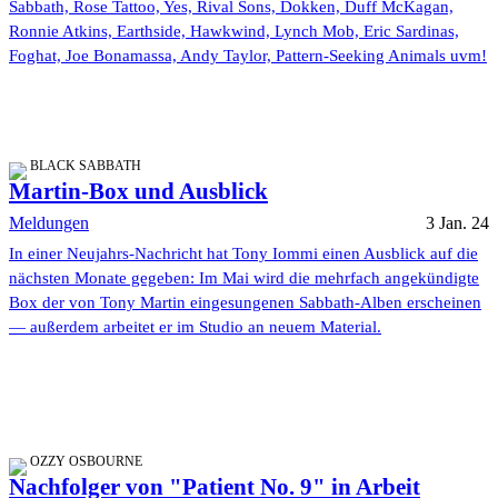
Sabbath, Rose Tattoo, Yes, Rival Sons, Dokken, Duff McKagan,
Ronnie Atkins, Earthside, Hawkwind, Lynch Mob, Eric Sardinas,
Foghat, Joe Bonamassa, Andy Taylor, Pattern-Seeking Animals uvm!
BLACK SABBATH
Martin-Box und Ausblick
Meldungen
3 Jan. 24
In einer Neujahrs-Nachricht hat Tony Iommi einen Ausblick auf die
nächsten Monate gegeben: Im Mai wird die mehrfach angekündigte
Box der von Tony Martin eingesungenen Sabbath-Alben erscheinen
— außerdem arbeitet er im Studio an neuem Material.
OZZY OSBOURNE
Nachfolger von "Patient No. 9" in Arbeit