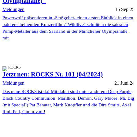
Olympiahalle)"
Meldungen
15 Sep 25
Powerwolf präsentieren in ›Stoßgebet‹ einen ersten Einblick in einen
bald erscheinenden Konzertfilm:" Wildlive" schnitten die sakralen
Pomp-Metaller aus dem Saarland in der Münchener Olympiahalle
mit.
ROCKS
Jetzt neu: ROCKS Nr. 101 (04/2024)
Meldungen
21 Juni 24
Das neue ROCKS ist da! Mit dabei sind unter anderem Deep Purple,
Black Country Communion, Marillion, Demon, Gary Moore, Mr. Big
(mit Special!) Pat Benatar, Mark Knopfler und die Dire Straits, Axel
Rudi Pell, Gun u.v.m.!