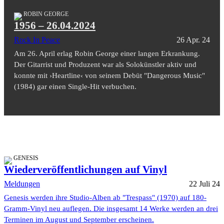
ROBIN GEORGE
1956 – 26.04.2024
Rock In Peace
26 Apr. 24
Am 26. April erlag Robin George einer langen Erkrankung.
Der Gitarrist und Produzent war als Solokünstler aktiv und
konnte mit ›Heartline‹ von seinem Debüt "Dangerous Music"
(1984) gar einen Single-Hit verbuchen.
GENESIS
Wiederveröffentlichungen auf Vinyl
Meldungen
22 Juli 24
Genesis werden ihre Studio-Alben ab "Trespass" (1970) auf 180-
Gramm-Vinyl neu auflegen. Die insgesamt 14 Werke werden an drei
Terminen im August und September erscheinen.