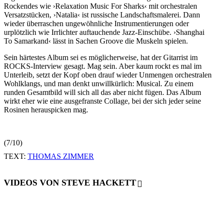
Rockendes wie ›Relaxation Music For Sharks‹ mit orchestralen
Versatzstücken, ›Natalia‹ ist russische Landschaftsmalerei. Dann
wieder überraschen ungewöhnliche Instrumentierungen oder
urplötzlich wie Irrlichter auftauchende Jazz-Einschübe. ›Shanghai
To Samarkand‹ lässt in Sachen Groove die Muskeln spielen.
Sein härtestes Album sei es möglicherweise, hat der Gitarrist im
ROCKS-Interview gesagt. Mag sein. Aber kaum rockt es mal im
Unterleib, setzt der Kopf oben drauf wieder Unmengen orchestralen
Wohlklangs, und man denkt unwillkürlich: Musical. Zu einem
runden Gesamtbild will sich all das aber nicht fügen. Das Album
wirkt eher wie eine ausgefranste Collage, bei der sich jeder seine
Rosinen herauspicken mag.
(7/10)
TEXT:
THOMAS ZIMMER
VIDEOS VON STEVE HACKETT