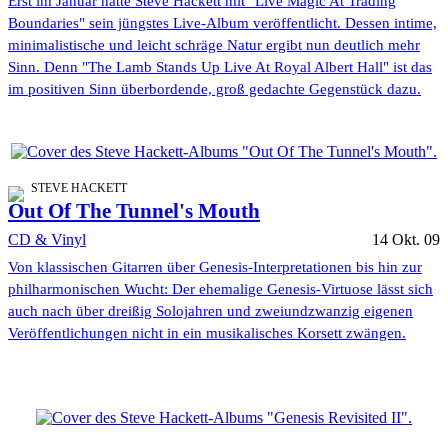
Erst im Januar hatte Steve Hackett mit "Live Magic At Trading
Boundaries" sein jüngstes Live-Album veröffentlicht. Dessen intime,
minimalistische und leicht schräge Natur ergibt nun deutlich mehr
Sinn. Denn "The Lamb Stands Up Live At Royal Albert Hall" ist das
im positiven Sinn überbordende, groß gedachte Gegenstück dazu.
STEVE HACKETT
Out Of The Tunnel's Mouth
CD & Vinyl
14 Okt. 09
Von klassischen Gitarren über Genesis-Interpretationen bis hin zur
philharmonischen Wucht: Der ehemalige Genesis-Virtuose lässt sich
auch nach über dreißig Solojahren und zweiundzwanzig eigenen
Veröffentlichungen nicht in ein musikalisches Korsett zwängen.