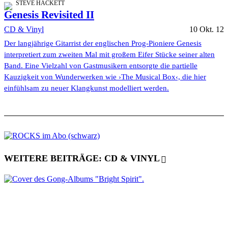
STEVE HACKETT
Genesis Revisited II
CD & Vinyl
10 Okt. 12
Der langjährige Gitarrist der englischen Prog-Pioniere Genesis
interpretiert zum zweiten Mal mit großem Eifer Stücke seiner alten
Band. Eine Vielzahl von Gastmusikern entsorgte die partielle
Kauzigkeit von Wunderwerken wie ›The Musical Box‹, die hier
einfühlsam zu neuer Klangkunst modelliert werden.
WEITERE BEITRÄGE: CD & VINYL