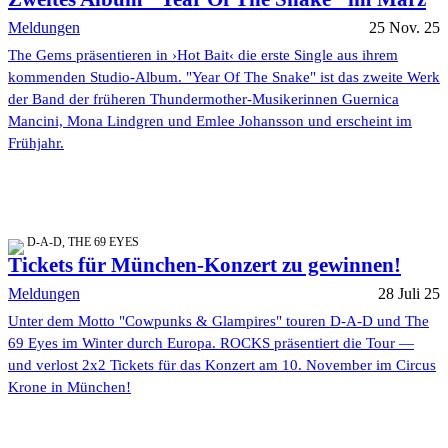
Meldungen
25 Nov. 25
The Gems präsentieren in ›Hot Bait‹ die erste Single aus ihrem
kommenden Studio-Album. "Year Of The Snake" ist das zweite Werk
der Band der früheren Thundermother-Musikerinnen Guernica
Mancini, Mona Lindgren und Emlee Johansson und erscheint im
Frühjahr.
D-A-D, THE 69 EYES
Tickets für München-Konzert zu gewinnen!
Meldungen
28 Juli 25
Unter dem Motto "Cowpunks & Glampires" touren D-A-D und The
69 Eyes im Winter durch Europa. ROCKS präsentiert die Tour —
und verlost 2x2 Tickets für das Konzert am 10. November im Circus
Krone in München!