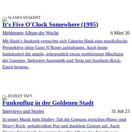
SLASH'S SNAKEPIT
It's Five O'Clock Somewhere (1995)
Meldungen
Album der Woche
6 März 26
Mit Slash’s Snakepit versuchte sich Gitarrist Slash eine musikalische
Perspektive ohne Guns N’Roses aufzubauen. Auch heute
funktioniert die simple, gelegentlich etwas grobkörnige Mischung
der Gunners, Siebziger-Aerosmith und Tesla mit Southern-Rock-
Esprit bestens.
DUDLEY TAFT
Funkenflug in der Goldenen Stadt
Interviews und Stories
31 Juli 23
In seiner Musik hebt Dudley Taft die Grenzen zwischen Blues- und
Heavy Rock, gehaltvollem Pop und dunklem Grunge auf. Auch