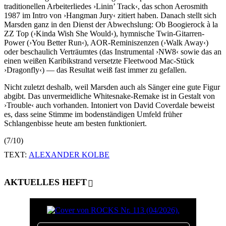
traditionellen Arbeiterliedes ›Linin’ Track‹, das schon Aerosmith
1987 im Intro von ›Hangman Jury‹ zitiert haben. Danach stellt sich
Marsden ganz in den Dienst der Abwechslung: Ob Boogierock à la
ZZ Top (›Kinda Wish She Would‹), hymnische Twin-Gitarren-
Power (›You Better Run‹), AOR-Reminiszenzen (›Walk Away‹)
oder beschaulich Verträumtes (das Instrumental ›NW8‹ sowie das an
einen weißen Karibikstrand versetzte Fleetwood Mac-Stück
›Dragonfly‹) — das Resultat weiß fast immer zu gefallen.
Nicht zuletzt deshalb, weil Marsden auch als Sänger eine gute Figur
abgibt. Das unvermeidliche Whitesnake-Remake ist in Gestalt von
›Trouble‹ auch vorhanden. Intoniert von David Coverdale beweist
es, dass seine Stimme im bodenständigen Umfeld früher
Schlangenbisse heute am besten funktioniert.
(7/10)
TEXT:
ALEXANDER KOLBE
AKTUELLES HEFT