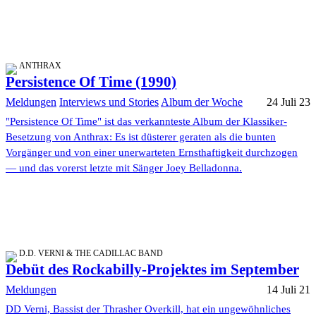
ANTHRAX
Persistence Of Time (1990)
Meldungen
Interviews und Stories
Album der Woche
24 Juli 23
"Persistence Of Time" ist das verkannteste Album der Klassiker-
Besetzung von Anthrax: Es ist düsterer geraten als die bunten
Vorgänger und von einer unerwarteten Ernsthaftigkeit durchzogen
— und das vorerst letzte mit Sänger Joey Belladonna.
D.D. VERNI & THE CADILLAC BAND
Debüt des Rockabilly-Projektes im September
Meldungen
14 Juli 21
DD Verni, Bassist der Thrasher Overkill, hat ein ungewöhnliches