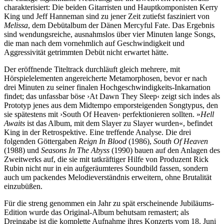
charakterisiert: Die beiden Gitarristen und Hauptkomponisten Kerry
King und Jeff Hanneman sind zu jener Zeit zutiefst fasziniert von
Melissa
, dem Debütalbum der Dänen Mercyful Fate. Das Ergebnis
sind wendungsreiche, ausnahmslos über vier Minuten lange Songs,
die man nach dem vornehmlich auf Geschwindigkeit und
Aggressivität getrimmten Debüt nicht erwartet hätte.
Der eröffnende Titeltrack durchläuft gleich mehrere, mit
Hörspielelementen angereicherte Metamorphosen, bevor er nach
drei Minuten zu seiner finalen Hochgeschwindigkeits-Inkarnation
findet; das unfassbar böse ›At Dawn They Sleep‹ zeigt sich indes als
Prototyp jenes aus dem Midtempo emporsteigenden Songtypus, den
sie spätestens mit ›South Of Heaven‹ perfektionieren sollten. »
Hell
Awaits
ist das Album, mit dem Slayer zu Slayer wurden«, befindet
King in der Retrospektive. Eine treffende Analyse. Die drei
folgenden Göttergaben
Reign In Blood
(1986),
South Of Heaven
(1988) und
Seasons In The Abyss
(1990) bauen auf den Anlagen des
Zweitwerks auf, die sie mit tatkräftiger Hilfe von Produzent Rick
Rubin nicht nur in ein aufgeräumteres Soundbild fassen, sondern
auch um packendes Melodieverständnis erweitern, ohne Brutalität
einzubüßen.
Für die streng genommen ein Jahr zu spät erscheinende Jubiläums-
Edition wurde das Original-Album behutsam remastert; als
Dreingabe ist die komplette Aufnahme ihres Konzerts vom 18. Juni