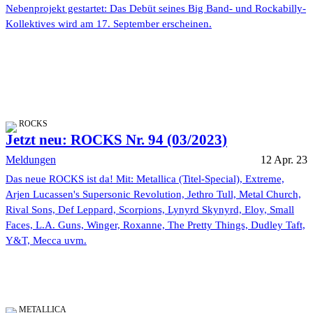
Nebenprojekt gestartet: Das Debüt seines Big Band- und Rockabilly-
Kollektives wird am 17. September erscheinen.
ROCKS
Jetzt neu: ROCKS Nr. 94 (03/2023)
Meldungen
12 Apr. 23
Das neue ROCKS ist da! Mit: Metallica (Titel-Special), Extreme,
Arjen Lucassen's Supersonic Revolution, Jethro Tull, Metal Church,
Rival Sons, Def Leppard, Scorpions, Lynyrd Skynyrd, Eloy, Small
Faces, L.A. Guns, Winger, Roxanne, The Pretty Things, Dudley Taft,
Y&T, Mecca uvm.
METALLICA