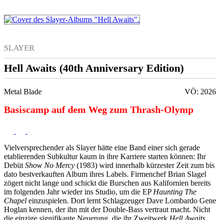
SLAYER
Hell Awaits (40th Anniversary Edition)
Metal Blade
VÖ: 2026
Basiscamp auf dem Weg zum Thrash-Olymp
Vielversprechender als Slayer hätte eine Band einer sich gerade
etablierenden Subkultur kaum in ihre Karriere starten können: Ihr
Debüt
Show No Mercy
(1983) wird innerhalb kürzester Zeit zum bis
dato bestverkauften Album ihres Labels. Firmenchef Brian Slagel
zögert nicht lange und schickt die Burschen aus Kalifornien bereits
im folgenden Jahr wieder ins Studio, um die EP
Haunting The
Chapel
einzuspielen. Dort lernt Schlagzeuger Dave Lombardo Gene
Hoglan kennen, der ihn mit der Double-Bass vertraut macht. Nicht
die einzige signifikante Neuerung, die ihr Zweitwerk
Hell Awaits