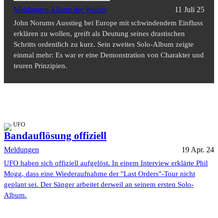
Meldungen
Album der Woche
11 Juli 25
John Norums Ausstieg bei Europe mit schwindendem Einfluss
erklären zu wollen, greift als Deutung seines drastischen
Schritts ordentlich zu kurz. Sein zweites Solo-Album zeigte
einmal mehr: Es war er eine Demonstration von Charakter und
teuren Prinzipien.
UFO
Bandauflösung offiziell
Meldungen
19 Apr. 24
UFO haben sich offiziell aufgelöst. In einem Interview erklärte Phil
Mogg, dass eine Wiederaufnahme der "Last Orders"-Tour nicht
geplant sei. Der Sänger arbeitet derweil an seinem ersten Solo-
Album.