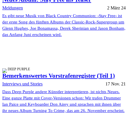
Meldungen
2 März 24
Es gibt neue Musik von Black Country Communion: ›Stay Free‹ ist
der erste Song des fünften Albums der Classic-Rock-Supergroup um
Glenn Hughes, Joe Bonamassa, Derek Sherinian und Jason Bonham,
das Anfang Juni erscheinen wird.
DEEP PURPLE
Bemerkenswertes Vorstrafenregister (Teil 1)
Interviews und Stories
17 Nov. 21
Dass Deep Purple andere Künstler interpretieren, ist nichts Neues.
Eine ganze Platte mit Cover-Versionen schon: Wir trafen Drummer
Ian Paice und Keyboarder Don Airey und sprachen mit ihnen über
ihr neues Album Turning To Crime, das am 26. November erscheint.