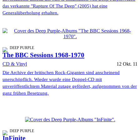
das verkannte "Rapture Of The Deep" (2005) hat eine
Generalüberholung erhalten.
DEEP PURPLE
The BBC Sessions 1968-1970
CD & Vinyl
12 Okt. 11
Die Archive der britischen Rock-Giganten sind anscheinend
unerschöpflich. Wieder wurde eine Doppel-CD mit
unveröffentlichtem Material zutage gefördert, aufgenommen von der
ganz frühen Besetzung.
DEEP PURPLE
InFinite