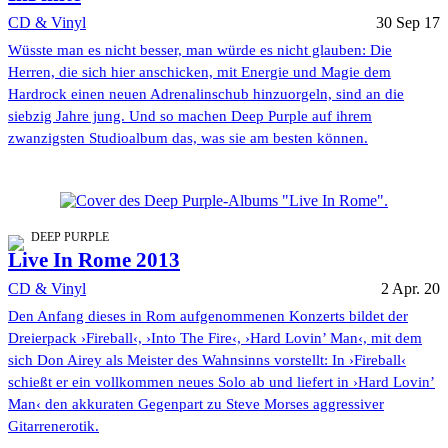
CD & Vinyl
30 Sep 17
Wüsste man es nicht besser, man würde es nicht glauben: Die
Herren, die sich hier anschicken, mit Energie und Magie dem
Hardrock einen neuen Adrenalinschub hinzuorgeln, sind an die
siebzig Jahre jung. Und so machen Deep Purple auf ihrem
zwanzigsten Studioalbum das, was sie am besten können.
DEEP PURPLE
Live In Rome 2013
CD & Vinyl
2 Apr. 20
Den Anfang dieses in Rom aufgenommenen Konzerts bildet der
Dreierpack ›Fireball‹, ›Into The Fire‹, ›Hard Lovin’ Man‹, mit dem
sich Don Airey als Meister des Wahnsinns vorstellt: In ›Fireball‹
schießt er ein vollkommen neues Solo ab und liefert in ›Hard Lovin’
Man‹ den akkuraten Gegenpart zu Steve Morses aggressiver
Gitarrenerotik.