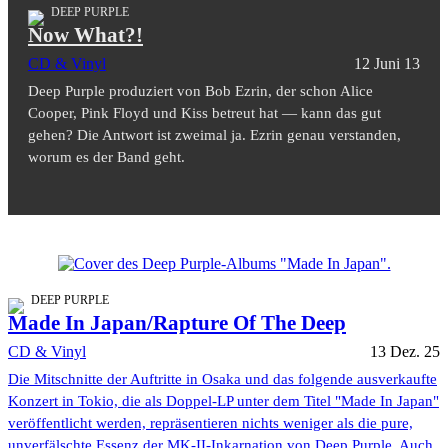
DEEP PURPLE
Now What?!
CD & Vinyl
12 Juni 13
Deep Purple produziert von Bob Ezrin, der schon Alice
Cooper, Pink Floyd und Kiss betreut hat — kann das gut
gehen? Die Antwort ist zweimal ja. Ezrin genau verstanden,
worum es der Band geht.
DEEP PURPLE
Made In Japan/Rapture Of The Deep
CD & Vinyl
13 Dez. 25
Die Mitschnitte der Auftritte in Osaka und das folgende ausverkaufte
Konzert in Tokio, die als Doppel-LP unter dem Titel "Made In Japan"
veröffentlicht werden, repräsentieren nichts weniger als die pure,
unverfälschte Essenz der MK-II-Inkarnation von Deep Purple. Auch