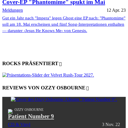
Cover-EP "Phantomime" spukt im Mai
Meldungen
12 Apr. 23
Gut ein Jahr nach "Impera" legen Ghost eine EP nach: "Phantomime"
soll am 18. Mai erscheinen und fünf Song-Interpretationen enthalten
— darunter ›Jesus He Knows Me‹ von Genesis.
ROCKS PRÄSENTIERT
REVIEWS VON OZZY OSBOURNE
OZZY OSBOURNE
Patient Number 9
CD & Vinyl
3 Nov. 22