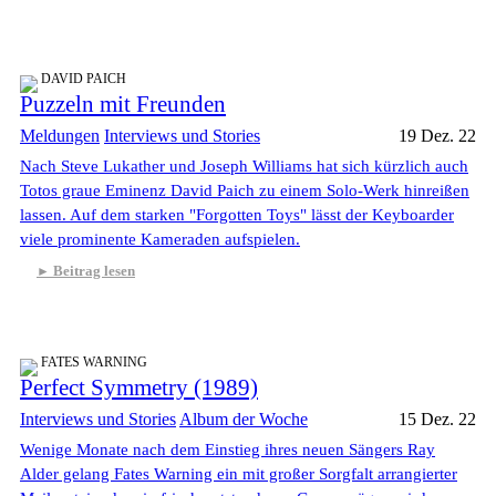
DAVID PAICH
Puzzeln mit Freunden
Meldungen
Interviews und Stories
19 Dez. 22
Nach Steve Lukather und Joseph Williams hat sich kürzlich auch
Totos graue Eminenz David Paich zu einem Solo-Werk hinreißen
lassen. Auf dem starken "Forgotten Toys" lässt der Keyboarder
viele prominente Kameraden aufspielen.
Beitrag lesen
FATES WARNING
Perfect Symmetry (1989)
Interviews und Stories
Album der Woche
15 Dez. 22
Wenige Monate nach dem Einstieg ihres neuen Sängers Ray
Alder gelang Fates Warning ein mit großer Sorgfalt arrangierter