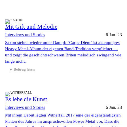
SAXON
Mit Gift und Melodie
Interviews und Stories
6 Jan. 23
Saxon stehen wieder unter Dampf: "Carpe Diem" ist als ruppiges
Heavy Metal-Album der eigenen Band-Tradition verpflichtet —
und zeigt die geschichtsschweren Briten melodisch zwingend wie
lange nicht.
Beitrag lesen
WITHERFALL
Es lebe die Kunst
Interviews und Stories
6 Jan. 23
Mit ihrem Debüt legten Witherfall 2017 eine der eigenständigsten
Platten des Jahres im anspruchsvollen Power Metal vor. Dass die