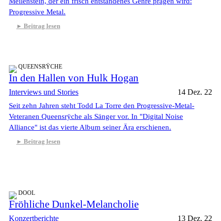
Meilenstein, der ein frisch entstandenes Genre prägen wird:
Progressive Metal.
Beitrag lesen
QUEENSRŸCHE
In den Hallen von Hulk Hogan
Interviews und Stories
14 Dez. 22
Seit zehn Jahren steht Todd La Torre den Progressive-Metal-
Veteranen Queensrÿche als Sänger vor. In "Digital Noise
Alliance" ist das vierte Album seiner Ära erschienen.
Beitrag lesen
DOOL
Fröhliche Dunkel-Melancholie
Konzertberichte
13 Dez. 22