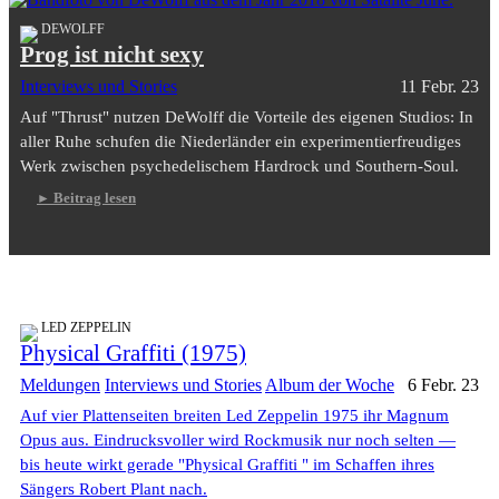
DEWOLFF
Prog ist nicht sexy
Interviews und Stories
11 Febr. 23
Auf "Thrust" nutzen DeWolff die Vorteile des eigenen Studios: In
aller Ruhe schufen die Niederländer ein experimentierfreudiges
Werk zwischen psychedelischem Hardrock und Southern-Soul.
Beitrag lesen
LED ZEPPELIN
Physical Graffiti (1975)
Meldungen
Interviews und Stories
Album der Woche
6 Febr. 23
Auf vier Plattenseiten breiten Led Zeppelin 1975 ihr Magnum
Opus aus. Eindrucksvoller wird Rockmusik nur noch selten —
bis heute wirkt gerade "Physical Graffiti " im Schaffen ihres
Sängers Robert Plant nach.