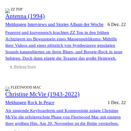
ZZ TOP
Antenna (1994)
Meldungen
Interviews und Stories
Album der Woche
6 Dez. 22
Feuerrot und kurvenreich krachten ZZ Top in den frühen
Achtzigern ins Bewusstsein eines Massenpublikums: Mithilfe
ihrer Videos und eines plötzlich von Synthesizern geprägten
Sounds katapultierten sie ihren Blues- und Boogie-Rock in neue
Sphären. Doch dann plagte die Texaner das große Heimweh.
Beitrag lesen
FLEETWOOD MAC
Christine McVie (1943-2022)
Meldungen
Rock In Peace
1 Dez. 22
Als singende Keyboarderin und Komponistin prägte Christine
McVie die erfolgreichste Phase von Fleetwood Mac mit einigen
ihrer größten Hits. Am 30. November ist die Britin verstorben.