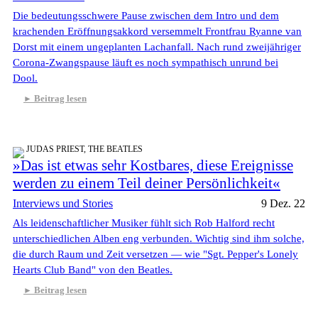
Die bedeutungsschwere Pause zwischen dem Intro und dem
krachenden Eröffnungsakkord versemmelt Frontfrau Ryanne van
Dorst mit einem ungeplanten Lachanfall. Nach rund zweijähriger
Corona-Zwangspause läuft es noch sympathisch unrund bei
Dool.
Beitrag lesen
JUDAS PRIEST, THE BEATLES
»Das ist etwas sehr Kostbares, diese Ereignisse
werden zu einem Teil deiner Persönlichkeit«
Interviews und Stories
9 Dez. 22
Als leidenschaftlicher Musiker fühlt sich Rob Halford recht
unterschiedlichen Alben eng verbunden. Wichtig sind ihm solche,
die durch Raum und Zeit versetzen — wie "Sgt. Pepper's Lonely
Hearts Club Band" von den Beatles.
Beitrag lesen