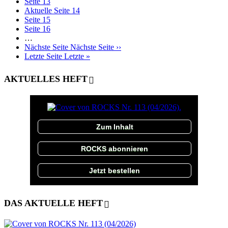
Seite
13
Aktuelle Seite
14
Seite
15
Seite
16
…
Nächste Seite
Nächste Seite ››
Letzte Seite
Letzte »
AKTUELLES HEFT
Zum Inhalt
ROCKS abonnieren
Jetzt bestellen
DAS AKTUELLE HEFT