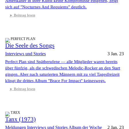
Amerikaner in ihrer Kunst keine Kompromisse eingehen, zeigt
sich auf "Nocturnes And Requiems" deutlich.
Beitrag lesen
PERFECT PLAN
Die Seele des Songs
Interviews und Stories
3 Jan. 23
Perfect Plan sind Spätberufene — alle Mitglieder waren bereits
über fünfzig, als die schwedischen Melodic-Rocker an den Start
gingen. Aber nach saturierten Männern mit zu viel Tagesfreizeit
klingt ihr drittes Album "Brace For Impact" keineswegs.
Beitrag lesen
T.REX
Tanx (1973)
Meldungen
Interviews und Stories
Album der Woche
2 Jan. 23