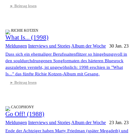
Beitrag lesen
RICHIE KOTZEN
What Is... (1998)
Meldungen
Interviews und Stories
Album der Woche
30 Jan. 23
Dass sich ein ehemaliger Berufssaitenflitzer so hingebungsvoll in
den souldurchdrungenen Songformaten des härteren Bluesrock
auszuleben versteht, ist ungewöhnlich: 1998 erschien in "What
Is..." das fünfte Richie Kotzen-Album mit Gesang.
Beitrag lesen
CACOPHONY
Go Off! (1988)
Meldungen
Interviews und Stories
Album der Woche
23 Jan. 23
Ende der Achtziger haben Marty Friedman (später Megadeth) und